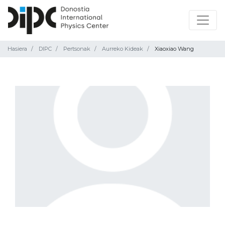
Hasiera
DIPC
Pertsonak
Aurreko Kideak
Xiaoxiao Wang