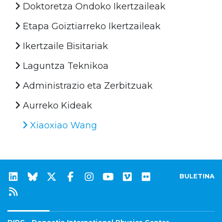
Doktoretza Ondoko Ikertzaileak
Etapa Goiztiarreko Ikertzaileak
Ikertzaile Bisitariak
Laguntza Teknikoa
Administrazio eta Zerbitzuak
Aurreko Kideak
Xiaoxiao Wang
BULETINA