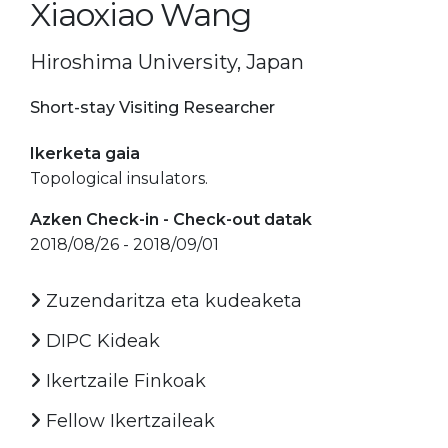
Xiaoxiao Wang
Hiroshima University, Japan
Short-stay Visiting Researcher
Ikerketa gaia
Topological insulators.
Azken Check-in - Check-out datak
2018/08/26 - 2018/09/01
Zuzendaritza eta kudeaketa
DIPC Kideak
Ikertzaile Finkoak
Fellow Ikertzaileak