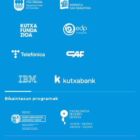
Bikaintasun programak