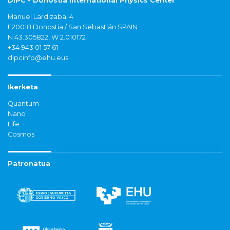
DIPC - Donostia International Physics Center
Manuel Lardizabal 4
E20018 Donostia / San Sebastián SPAIN
N 43.305822, W 2.010172
+34 943 01 57 61
dipcinfo@ehu.eus
Ikerketa
Quantum
Nano
Life
Cosmos
Patronatua