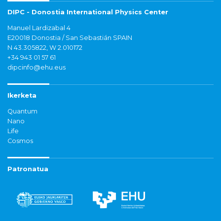
DIPC - Donostia International Physics Center
Manuel Lardizabal 4
E20018 Donostia / San Sebastián SPAIN
N 43.305822, W 2.010172
+34 943 01 57 61
dipcinfo@ehu.eus
Ikerketa
Quantum
Nano
Life
Cosmos
Patronatua