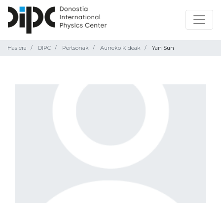
Hasiera
DIPC
Pertsonak
Aurreko Kideak
Yan Sun