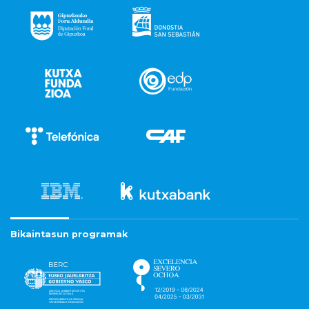
Bikaintasun programak