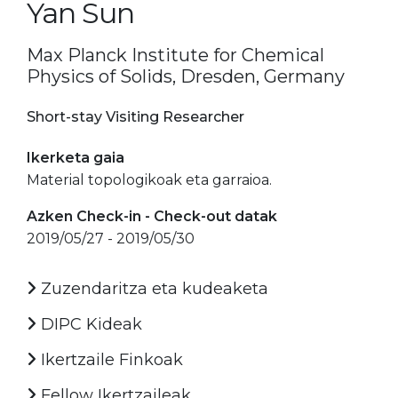
Yan Sun
Max Planck Institute for Chemical
Physics of Solids, Dresden, Germany
Short-stay Visiting Researcher
Ikerketa gaia
Material topologikoak eta garraioa.
Azken Check-in - Check-out datak
2019/05/27 - 2019/05/30
Zuzendaritza eta kudeaketa
DIPC Kideak
Ikertzaile Finkoak
Fellow Ikertzaileak