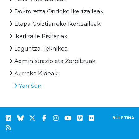
Doktoretza Ondoko Ikertzaileak
Etapa Goiztiarreko Ikertzaileak
Ikertzaile Bisitariak
Laguntza Teknikoa
Administrazio eta Zerbitzuak
Aurreko Kideak
Yan Sun
BULETINA