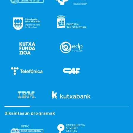
Bikaintasun programak