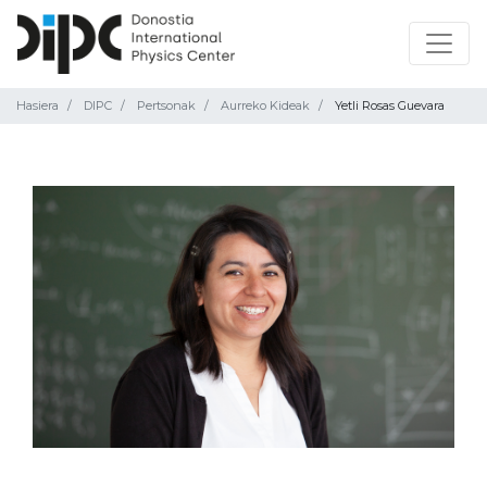
Hasiera
DIPC
Pertsonak
Aurreko Kideak
Yetli Rosas Guevara