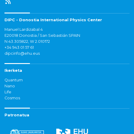
DIPC - Donostia International Physics Center
Manuel Lardizabal 4
E20018 Donostia / San Sebastián SPAIN
N 43.305822, W 2.010172
+34 943 01 57 61
dipcinfo@ehu.eus
Ikerketa
Quantum
Nano
Life
Cosmos
Patronatua