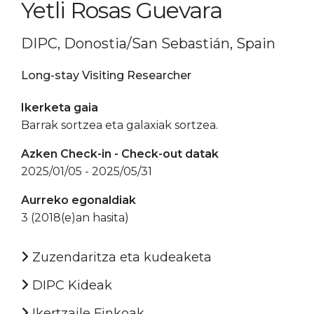
Yetli Rosas Guevara
DIPC, Donostia/San Sebastián, Spain
Long-stay Visiting Researcher
Ikerketa gaia
Barrak sortzea eta galaxiak sortzea.
Azken Check-in - Check-out datak
2025/01/05 - 2025/05/31
Aurreko egonaldiak
3 (2018(e)an hasita)
Zuzendaritza eta kudeaketa
DIPC Kideak
Ikertzaile Finkoak