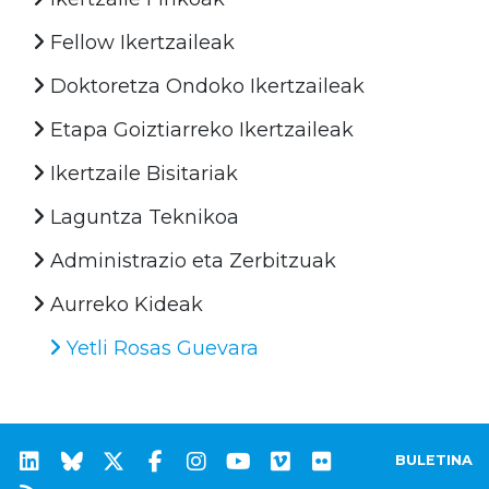
Fellow Ikertzaileak
Doktoretza Ondoko Ikertzaileak
Etapa Goiztiarreko Ikertzaileak
Ikertzaile Bisitariak
Laguntza Teknikoa
Administrazio eta Zerbitzuak
Aurreko Kideak
Yetli Rosas Guevara
BULETINA