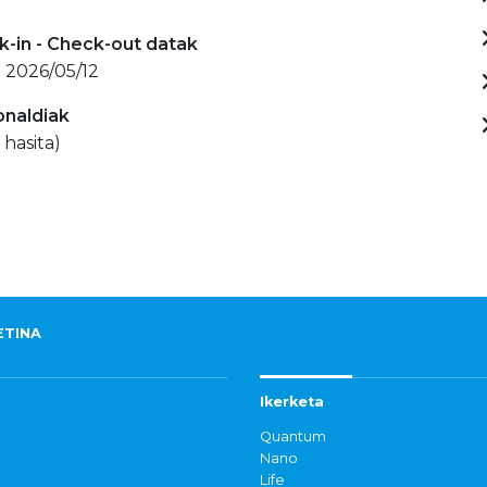
-in - Check-out datak
 2026/05/12
onaldiak
 hasita)
ETINA
Ikerketa
Quantum
Nano
Life