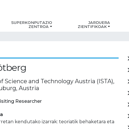
SUPERKONPUTAZIO
JARDUERA
ZENTROA
ZIENTIFIKOAK
ötberg
of Science and Technology Austria (ISTA),
uburg, Austria
isiting Researcher
ia
rretan kendutako izarrak: teoriatik behaketara eta