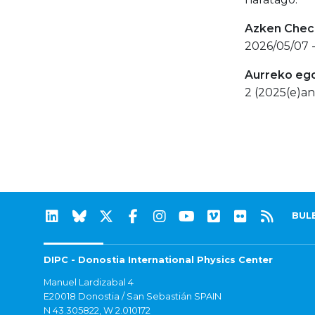
Azken Check
2026/05/07 -
Aurreko eg
2 (2025(e)an
BUL
DIPC - Donostia International Physics Center
Manuel Lardizabal 4
E20018 Donostia / San Sebastián SPAIN
N 43.305822, W 2.010172