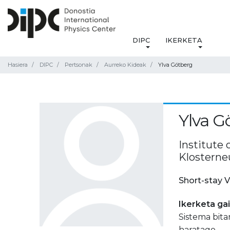
DIPC
IKERKETA
Hasiera
DIPC
Pertsonak
Aurreko Kideak
Ylva Götberg
Ylva G
Institute 
Klosterne
Short-stay V
Ikerketa ga
Sistema bita
haratago.