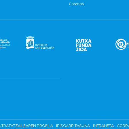
Cosmos
TRATATZAILEAREN PROFILA
IRISGARRITASUNA
INTRANETA
CORP