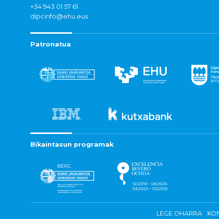
+34 943 01 57 61
dipcinfo@ehu.eus
Patronatua
Bikaintasun programak
LEGE OHARRA
KON