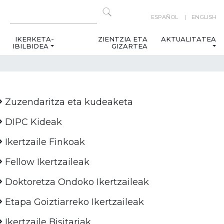
ESPAÑOL
ENGLISH
IKERKETA-
ZIENTZIA ETA
AKTUALITATEA
IBILBIDEA
GIZARTEA
Zuzendaritza eta kudeaketa
DIPC Kideak
Ikertzaile Finkoak
Fellow Ikertzaileak
Doktoretza Ondoko Ikertzaileak
Etapa Goiztiarreko Ikertzaileak
Ikertzaile Bisitariak