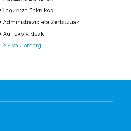
Laguntza Teknikoa
Administrazio eta Zerbitzuak
Aurreko Kideak
Ylva Götberg