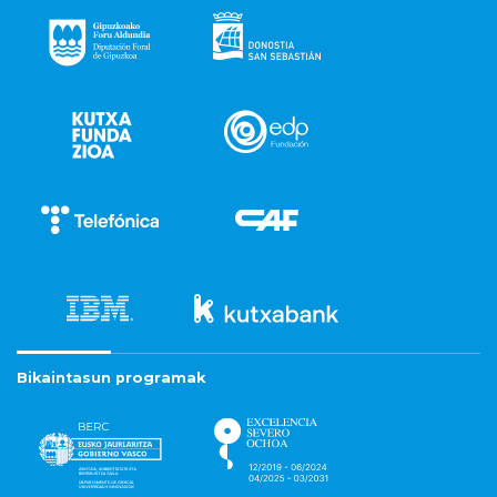
Bikaintasun programak