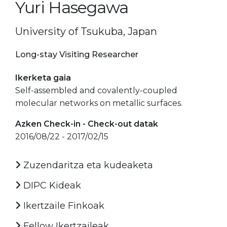
Yuri Hasegawa
University of Tsukuba, Japan
Long-stay Visiting Researcher
Ikerketa gaia
Self-assembled and covalently-coupled
molecular networks on metallic surfaces.
Azken Check-in - Check-out datak
2016/08/22 - 2017/02/15
Zuzendaritza eta kudeaketa
DIPC Kideak
Ikertzaile Finkoak
Fellow Ikertzaileak