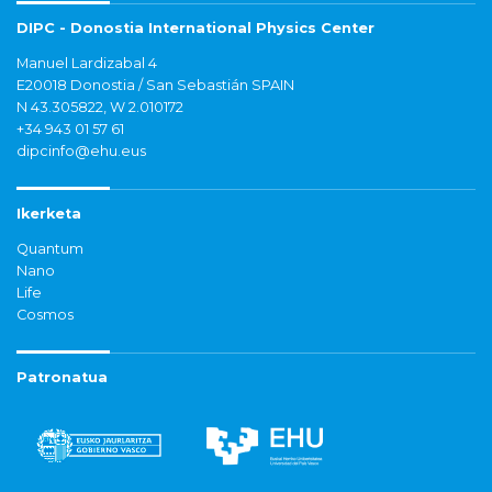
DIPC - Donostia International Physics Center
Manuel Lardizabal 4
E20018 Donostia / San Sebastián SPAIN
N 43.305822, W 2.010172
+34 943 01 57 61
dipcinfo@ehu.eus
Ikerketa
Quantum
Nano
Life
Cosmos
Patronatua