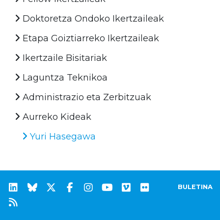
Doktoretza Ondoko Ikertzaileak
Etapa Goiztiarreko Ikertzaileak
Ikertzaile Bisitariak
Laguntza Teknikoa
Administrazio eta Zerbitzuak
Aurreko Kideak
Yuri Hasegawa
BULETINA