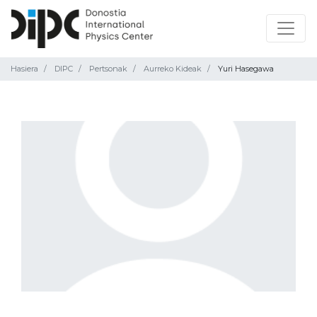
Hasiera
DIPC
Pertsonak
Aurreko Kideak
Yuri Hasegawa