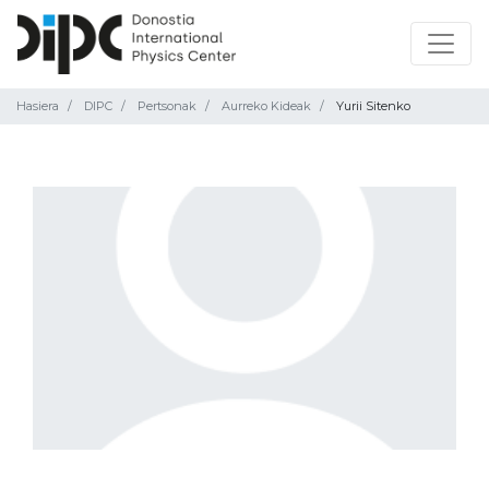
Hasiera
DIPC
Pertsonak
Aurreko Kideak
Yurii Sitenko