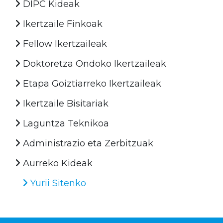
DIPC Kideak
Ikertzaile Finkoak
Fellow Ikertzaileak
Doktoretza Ondoko Ikertzaileak
Etapa Goiztiarreko Ikertzaileak
Ikertzaile Bisitariak
Laguntza Teknikoa
Administrazio eta Zerbitzuak
Aurreko Kideak
Yurii Sitenko