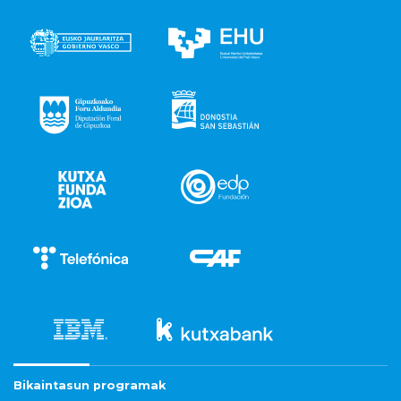
Bikaintasun programak