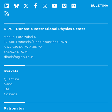
BULETINA
DIPC - Donostia International Physics Center
Manuel Lardizabal 4
E20018 Donostia / San Sebastián SPAIN
N 43.305822, W 2.010172
+34 943 01 57 61
dipcinfo@ehu.eus
Ikerketa
Quantum
Nano
Life
Cosmos
Patronatua