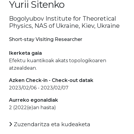
Yurii Sitenko
Bogolyubov Institute for Theoretical
Physics, NAS of Ukraine, Kiev, Ukraine
Short-stay Visiting Researcher
Ikerketa gaia
Efektu kuantikoak akats topologikoaren
atzealdean.
Azken Check-in - Check-out datak
2023/02/06 - 2023/02/07
Aurreko egonaldiak
2 (2022(e)an hasita)
Zuzendaritza eta kudeaketa