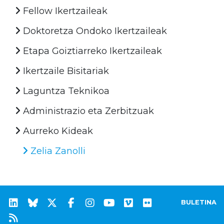
Fellow Ikertzaileak
Doktoretza Ondoko Ikertzaileak
Etapa Goiztiarreko Ikertzaileak
Ikertzaile Bisitariak
Laguntza Teknikoa
Administrazio eta Zerbitzuak
Aurreko Kideak
Zelia Zanolli
BULETINA