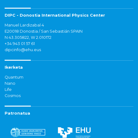
DIPC - Donostia International Physics Center
Manuel Lardizabal 4
E20018 Donostia / San Sebastián SPAIN
N 43.305822, W 2.010172
+34 943 01 57 61
dipcinfo@ehu.eus
Ikerketa
Quantum
Nano
Life
Cosmos
Patronatua