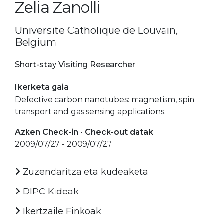
Zelia Zanolli
Universite Catholique de Louvain,
Belgium
Short-stay Visiting Researcher
Ikerketa gaia
Defective carbon nanotubes: magnetism, spin
transport and gas sensing applications.
Azken Check-in - Check-out datak
2009/07/27 - 2009/07/27
Zuzendaritza eta kudeaketa
DIPC Kideak
Ikertzaile Finkoak