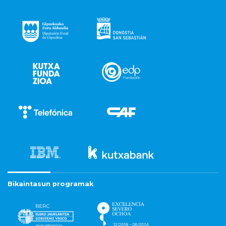
Bikaintasun programak