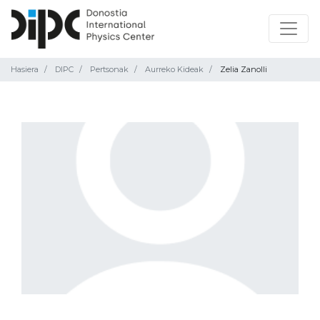
Hasiera
DIPC
Pertsonak
Aurreko Kideak
Zelia Zanolli