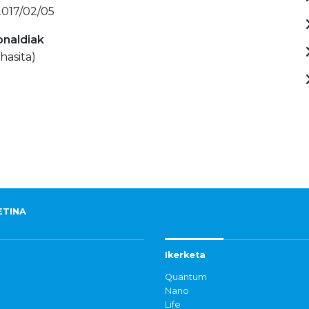
 2017/02/05
onaldiak
hasita)
ETINA
Ikerketa
Quantum
Nano
Life