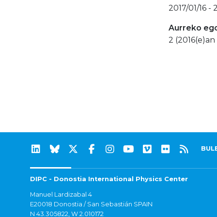
2017/01/16 -
Aurreko eg
2 (2016(e)an 
BUL
DIPC - Donostia International Physics Center
Manuel Lardizabal 4
E20018 Donostia / San Sebastián SPAIN
N 43.305822, W 2.010172