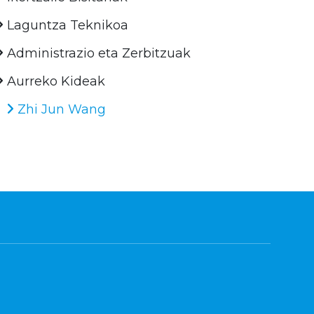
Laguntza Teknikoa
Administrazio eta Zerbitzuak
Aurreko Kideak
Zhi Jun Wang