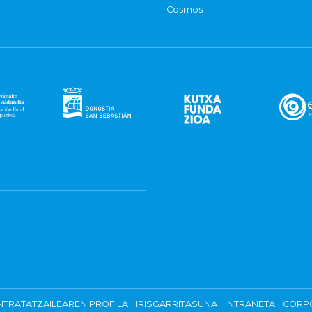
Cosmos
TRATATZAILEAREN PROFILA
IRISGARRITASUNA
INTRANETA
CORP