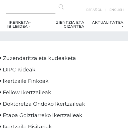
ESPAÑOL
ENGLISH
IKERKETA-
ZIENTZIA ETA
AKTUALITATEA
IBILBIDEA
GIZARTEA
Zuzendaritza eta kudeaketa
DIPC Kideak
Ikertzaile Finkoak
Fellow Ikertzaileak
Doktoretza Ondoko Ikertzaileak
Etapa Goiztiarreko Ikertzaileak
Ikertzaile Bisitariak