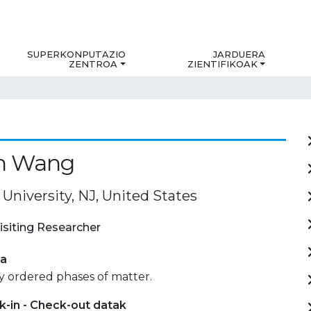
SUPERKONPUTAZIO
JARDUERA
ZENTROA
ZIENTIFIKOAK
un Wang
University, NJ, United States
isiting Researcher
ia
y ordered phases of matter.
-in - Check-out datak