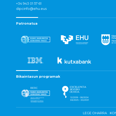
+34 943 01 57 61
dipcinfo@ehu.eus
Patronatua
Bikaintasun programak
LEGE OHARRA
KON