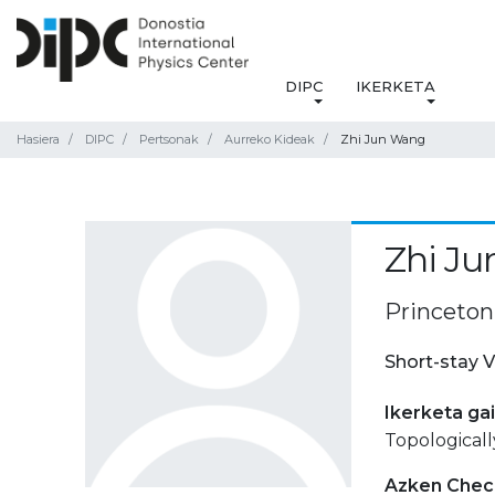
DIPC
IKERKETA
Hasiera
DIPC
Pertsonak
Aurreko Kideak
Zhi Jun Wang
Zhi J
Princeton 
Short-stay V
Ikerketa ga
Topologicall
Azken Check