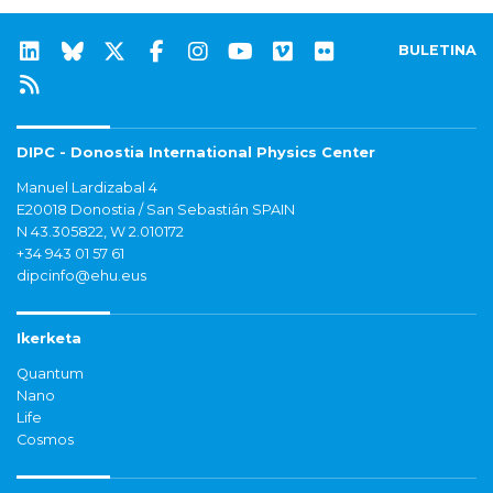
BULETINA
DIPC - Donostia International Physics Center
Manuel Lardizabal 4
E20018 Donostia / San Sebastián SPAIN
N 43.305822, W 2.010172
+34 943 01 57 61
dipcinfo@ehu.eus
Ikerketa
Quantum
Nano
Life
Cosmos