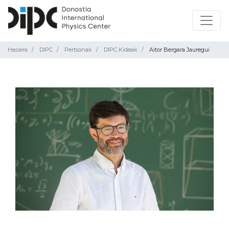
Hasiera
DIPC
Pertsonak
DIPC Kideak
Aitor Bergara Jauregui