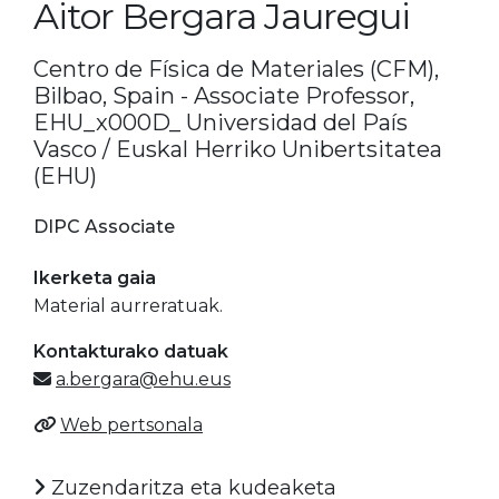
Aitor Bergara Jauregui
Centro de Física de Materiales (CFM),
Bilbao, Spain - Associate Professor,
EHU_x000D_ Universidad del País
Vasco / Euskal Herriko Unibertsitatea
(EHU)
DIPC Associate
Ikerketa gaia
Material aurreratuak.
Kontakturako datuak
a.bergara@ehu.eus
Web pertsonala
Zuzendaritza eta kudeaketa