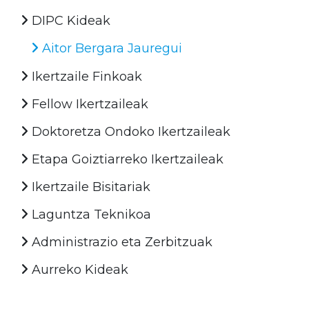
DIPC Kideak
Aitor Bergara Jauregui
Ikertzaile Finkoak
Fellow Ikertzaileak
Doktoretza Ondoko Ikertzaileak
Etapa Goiztiarreko Ikertzaileak
Ikertzaile Bisitariak
Laguntza Teknikoa
Administrazio eta Zerbitzuak
Aurreko Kideak