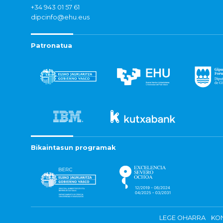
+34 943 01 57 61
dipcinfo@ehu.eus
Patronatua
Bikaintasun programak
LEGE OHARRA
KON