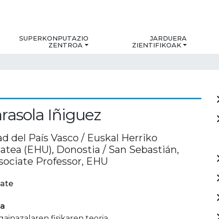
SUPERKONPUTAZIO
JARDUERA
ZENTROA
ZIENTIFIKOAK
rasola Iñiguez
d del País Vasco / Euskal Herriko
atea (EHU), Donostia / San Sebastián,
ssociate Professor, EHU
ate
ia
ainazalaren fisikaren teoria.