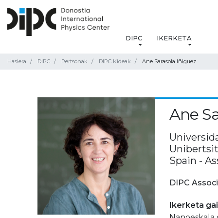
DIPC
IKERKETA
Hasiera
DIPC
Pertsonak
DIPC Kideak
Ane Sarasola Iñiguez
Ane Sa
Universida
Unibertsit
Spain - A
DIPC Associ
Ikerketa ga
Nanoeskala g