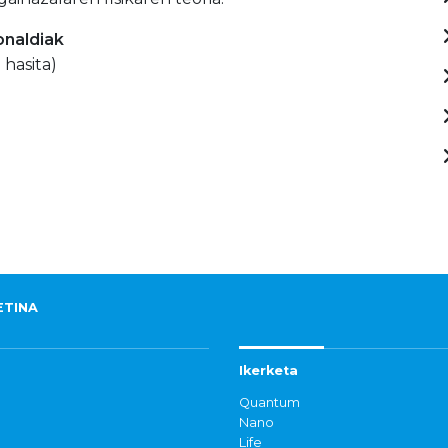
onaldiak
 hasita)
ETINA
Ikerketa
Quantum
Nano
Life