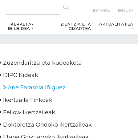
ESPAÑOL
ENGLISH
IKERKETA-
ZIENTZIA ETA
AKTUALITATEA
IBILBIDEA
GIZARTEA
Zuzendaritza eta kudeaketa
DIPC Kideak
Ane Sarasola Iñiguez
Ikertzaile Finkoak
Fellow Ikertzaileak
Doktoretza Ondoko Ikertzaileak
Etapa Goiztiarreko Ikertzaileak