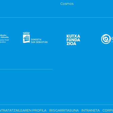
Cosmos
TRATATZAILEAREN PROFILA
IRISGARRITASUNA
INTRANETA
CORP