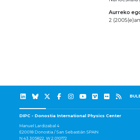
Aurreko eg
2 (2005(e)an
BUL
DIPC - Donostia International Physics Center
Manuel Lardizabal 4
E20018 Donostia / San Sebastián SPAIN
N 43.305822, W 2.010172