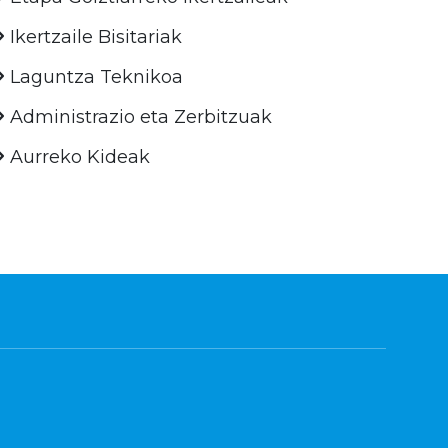
Ikertzaile Bisitariak
Laguntza Teknikoa
Administrazio eta Zerbitzuak
Aurreko Kideak