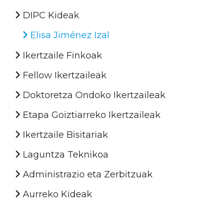
DIPC Kideak
Elisa Jiménez Izal
Ikertzaile Finkoak
Fellow Ikertzaileak
Doktoretza Ondoko Ikertzaileak
Etapa Goiztiarreko Ikertzaileak
Ikertzaile Bisitariak
Laguntza Teknikoa
Administrazio eta Zerbitzuak
Aurreko Kideak