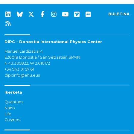
BULETINA
DIPC - Donostia International Physics Center
Manuel Lardizabal 4
E20018 Donostia / San Sebastián SPAIN
N 43.305822, W 2.010172
+34 943 01 57 61
dipcinfo@ehu.eus
Ikerketa
Quantum
Nano
Life
Cosmos