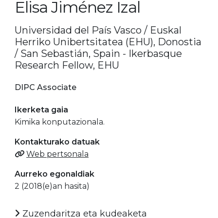
Elisa Jiménez Izal
Universidad del País Vasco / Euskal
Herriko Unibertsitatea (EHU), Donostia
/ San Sebastián, Spain - Ikerbasque
Research Fellow, EHU
DIPC Associate
Ikerketa gaia
Kimika konputazionala.
Kontakturako datuak
Web pertsonala
Aurreko egonaldiak
2 (2018(e)an hasita)
Zuzendaritza eta kudeaketa