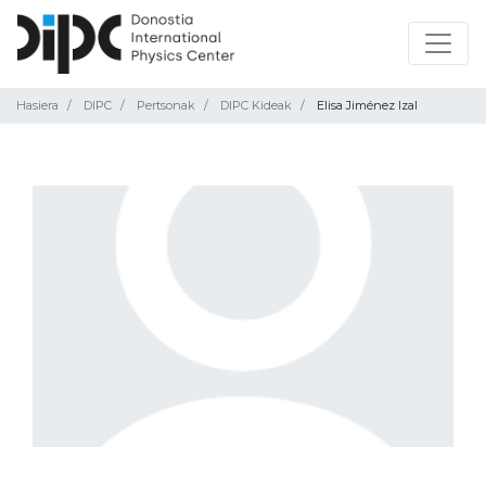
Hasiera
DIPC
Pertsonak
DIPC Kideak
Elisa Jiménez Izal