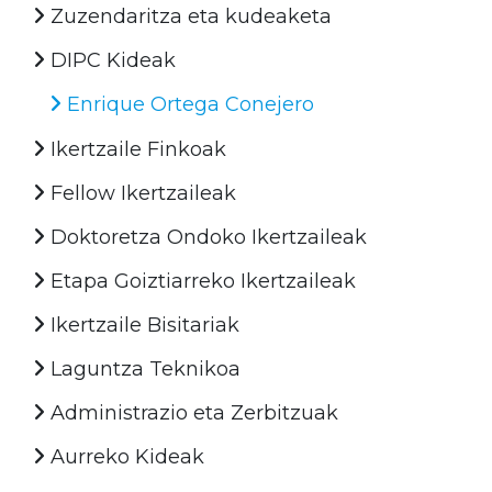
Zuzendaritza eta kudeaketa
DIPC Kideak
Enrique Ortega Conejero
Ikertzaile Finkoak
Fellow Ikertzaileak
Doktoretza Ondoko Ikertzaileak
Etapa Goiztiarreko Ikertzaileak
Ikertzaile Bisitariak
Laguntza Teknikoa
Administrazio eta Zerbitzuak
Aurreko Kideak