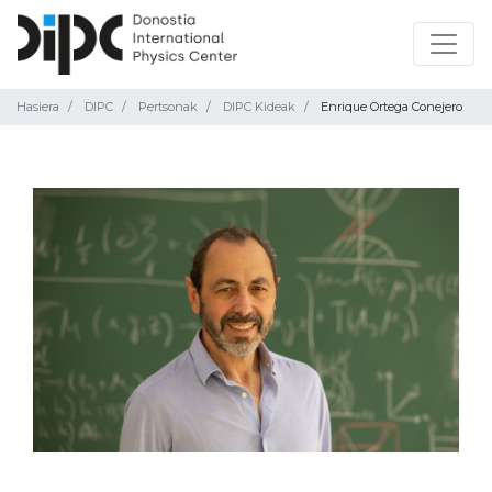
Hasiera
DIPC
Pertsonak
DIPC Kideak
Enrique Ortega Conejero