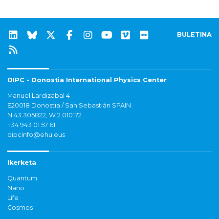
BULETINA
DIPC - Donostia International Physics Center
Manuel Lardizabal 4
E20018 Donostia / San Sebastián SPAIN
N 43.305822, W 2.010172
+34 943 01 57 61
dipcinfo@ehu.eus
Ikerketa
Quantum
Nano
Life
Cosmos