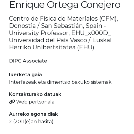
Enrique Ortega Conejero
Centro de Física de Materiales (CFM),
Donostia / San Sebastián, Spain -
University Professor, EHU_x000D_
Universidad del País Vasco / Euskal
Herriko Unibertsitatea (EHU)
DIPC Associate
Ikerketa gaia
Interfazeak eta dimentsio baxuko sistemak.
Kontakturako datuak
Web pertsonala
Aurreko egonaldiak
2 (2011(e)an hasita)