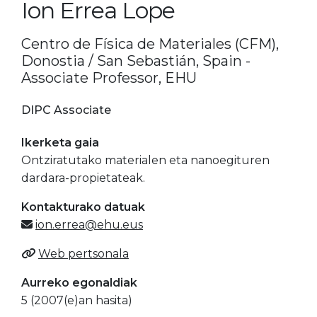
Ion Errea Lope
Centro de Física de Materiales (CFM),
Donostia / San Sebastián, Spain -
Associate Professor, EHU
DIPC Associate
Ikerketa gaia
Ontziratutako materialen eta nanoegituren
dardara-propietateak.
Kontakturako datuak
ion.errea@ehu.eus
Web pertsonala
Aurreko egonaldiak
5 (2007(e)an hasita)