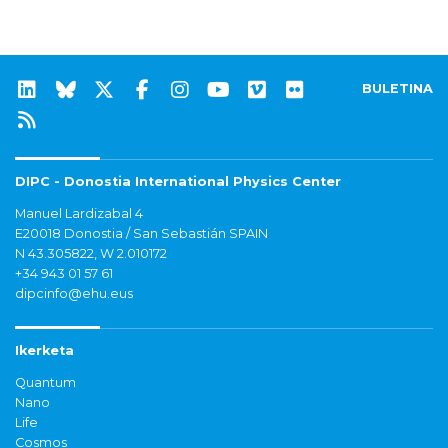
BULETINA
DIPC - Donostia International Physics Center
Manuel Lardizabal 4
E20018 Donostia / San Sebastián SPAIN
N 43.305822, W 2.010172
+34 943 01 57 61
dipcinfo@ehu.eus
Ikerketa
Quantum
Nano
Life
Cosmos