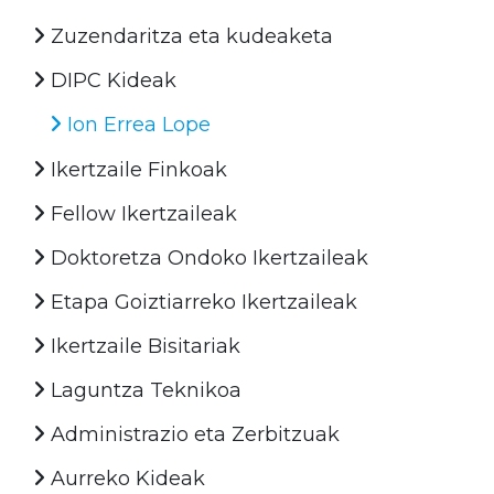
Zuzendaritza eta kudeaketa
DIPC Kideak
Ion Errea Lope
Ikertzaile Finkoak
Fellow Ikertzaileak
Doktoretza Ondoko Ikertzaileak
Etapa Goiztiarreko Ikertzaileak
Ikertzaile Bisitariak
Laguntza Teknikoa
Administrazio eta Zerbitzuak
Aurreko Kideak