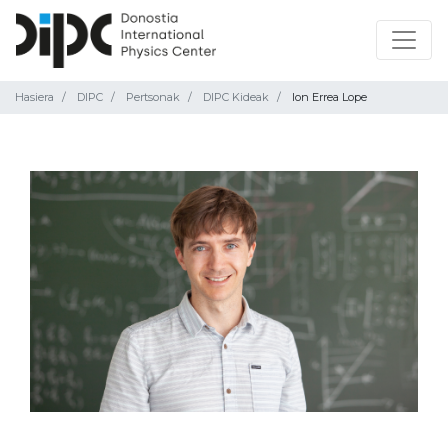
Hasiera
DIPC
Pertsonak
DIPC Kideak
Ion Errea Lope