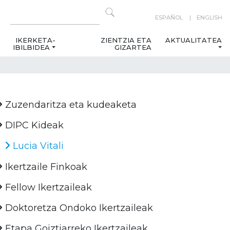
ESPAÑOL
ENGLISH
IKERKETA-
ZIENTZIA ETA
AKTUALITATEA
IBILBIDEA
GIZARTEA
Zuzendaritza eta kudeaketa
DIPC Kideak
Lucia Vitali
Ikertzaile Finkoak
Fellow Ikertzaileak
Doktoretza Ondoko Ikertzaileak
Etapa Goiztiarreko Ikertzaileak