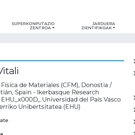
SUPERKONPUTAZIO
JARDUERA
ZENTROA
ZIENTIFIKOAK
itali
Física de Materiales (CFM), Donostia /
tián, Spain - Ikerbasque Research
, EHU_x000D_ Universidad del País Vasco
erriko Unibertsitatea (EHU)
ate
ia