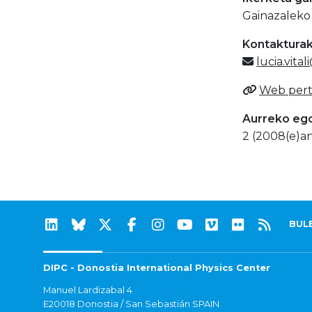
Gainazaleko 
Kontaktura
lucia.vita
Web pert
Aurreko eg
2 (2008(e)an
BUL
DIPC - Donostia International Physics Center
Manuel Lardizabal 4
E20018 Donostia / San Sebastián SPAIN