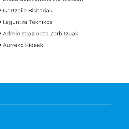
Ikertzaile Bisitariak
Laguntza Teknikoa
Administrazio eta Zerbitzuak
Aurreko Kideak