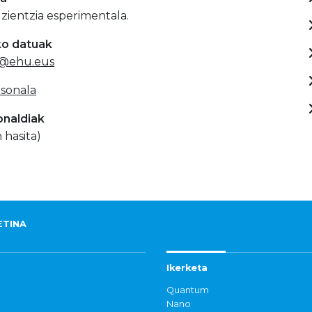
zientzia esperimentala.
ko datuak
li@ehu.eus
sonala
onaldiak
 hasita)
ETINA
Ikerketa
Quantum
Nano