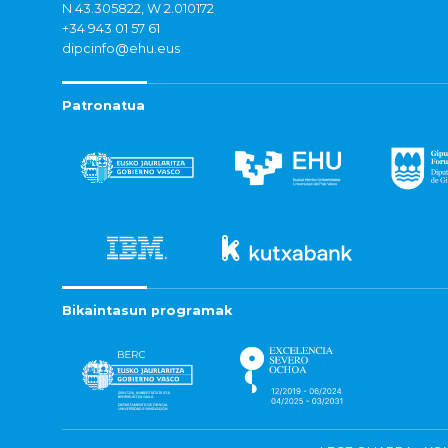
N 43.305822, W 2.010172
+34 943 01 57 61
dipcinfo@ehu.eus
Patronatua
Bikaintasun programak