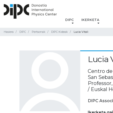
DIPC
IKERKETA
Hasiera
DIPC
Pertsonak
DIPC Kideak
Lucia Vitali
Lucia V
Centro de 
San Sebas
Professor
/ Euskal H
DIPC Associ
Ikerketa ga