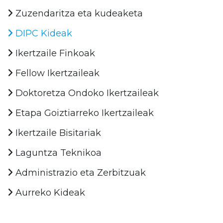
Zuzendaritza eta kudeaketa
DIPC Kideak
Ikertzaile Finkoak
Fellow Ikertzaileak
Doktoretza Ondoko Ikertzaileak
Etapa Goiztiarreko Ikertzaileak
Ikertzaile Bisitariak
Laguntza Teknikoa
Administrazio eta Zerbitzuak
Aurreko Kideak