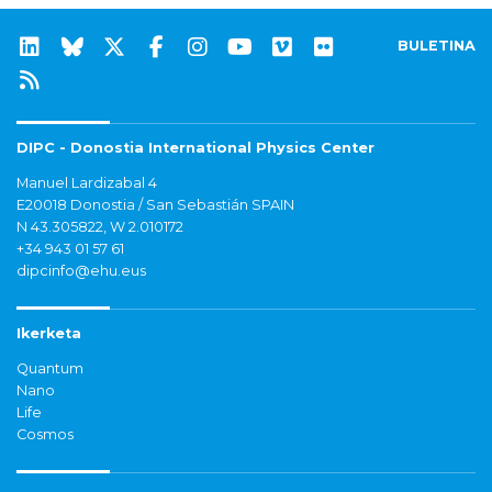
BULETINA
DIPC - Donostia International Physics Center
Manuel Lardizabal 4
E20018 Donostia / San Sebastián SPAIN
N 43.305822, W 2.010172
+34 943 01 57 61
dipcinfo@ehu.eus
Ikerketa
Quantum
Nano
Life
Cosmos