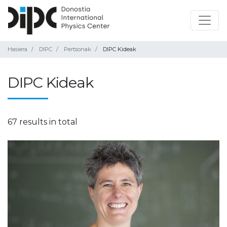
Hasiera
DIPC
Pertsonak
DIPC Kideak
DIPC Kideak
67 results in total