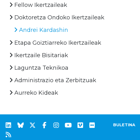
Fellow Ikertzaileak
Doktoretza Ondoko Ikertzaileak
Andrei Kardashin
Etapa Goiztiarreko Ikertzaileak
Ikertzaile Bisitariak
Laguntza Teknikoa
Administrazio eta Zerbitzuak
Aurreko Kideak
BULETINA