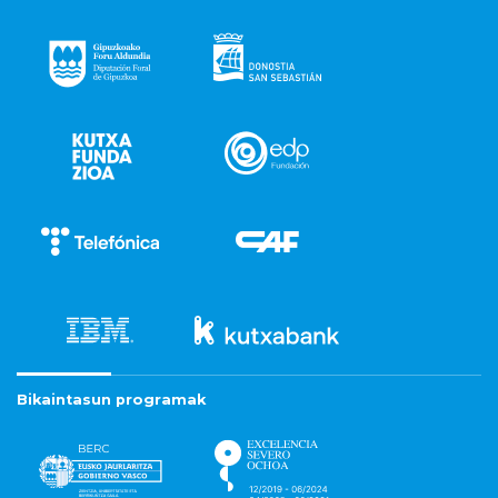
Bikaintasun programak