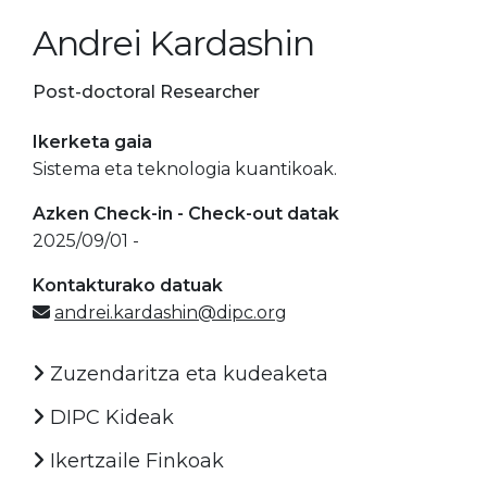
Andrei Kardashin
Post-doctoral Researcher
Ikerketa gaia
Sistema eta teknologia kuantikoak.
Azken Check-in - Check-out datak
2025/09/01 -
Kontakturako datuak
andrei.kardashin@dipc.org
Zuzendaritza eta kudeaketa
DIPC Kideak
Ikertzaile Finkoak