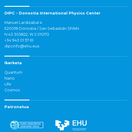
DIPC - Donostia International Physics Center
Manuel Lardizabal 4
E20018 Donostia / San Sebastián SPAIN
N 43.305822, W 2.010172
+34 943 01 57 61
dipcinfo@ehu.eus
Ikerketa
Quantum
Nano
Life
Cosmos
Patronatua