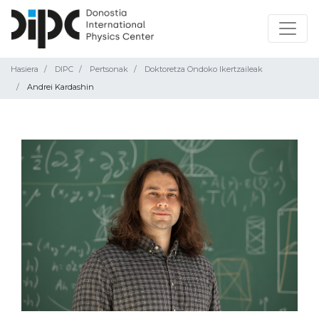
Hasiera
DIPC
Pertsonak
Doktoretza Ondoko Ikertzaileak
Andrei Kardashin