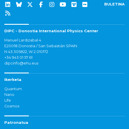
BULETINA
DIPC - Donostia International Physics Center
Manuel Lardizabal 4
E20018 Donostia / San Sebastián SPAIN
N 43.305822, W 2.010172
+34 943 01 57 61
dipcinfo@ehu.eus
Ikerketa
Quantum
Nano
Life
Cosmos
Patronatua