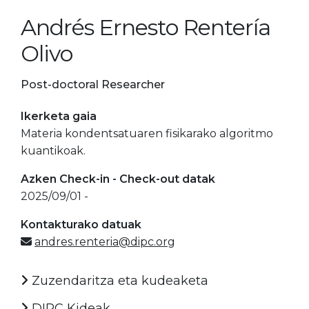
Andrés Ernesto Rentería
Olivo
Post-doctoral Researcher
Ikerketa gaia
Materia kondentsatuaren fisikarako algoritmo
kuantikoak.
Azken Check-in - Check-out datak
2025/09/01 -
Kontakturako datuak
andres.renteria@dipc.org
Zuzendaritza eta kudeaketa
DIPC Kideak