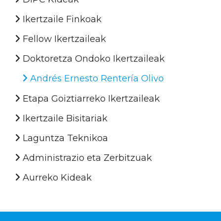
Ikertzaile Finkoak
Fellow Ikertzaileak
Doktoretza Ondoko Ikertzaileak
Andrés Ernesto Rentería Olivo
Etapa Goiztiarreko Ikertzaileak
Ikertzaile Bisitariak
Laguntza Teknikoa
Administrazio eta Zerbitzuak
Aurreko Kideak