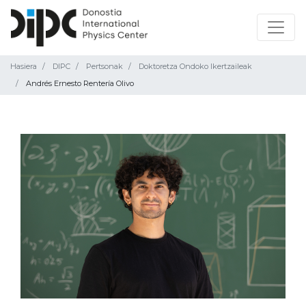
Hasiera
DIPC
Pertsonak
Doktoretza Ondoko Ikertzaileak
Andrés Ernesto Rentería Olivo