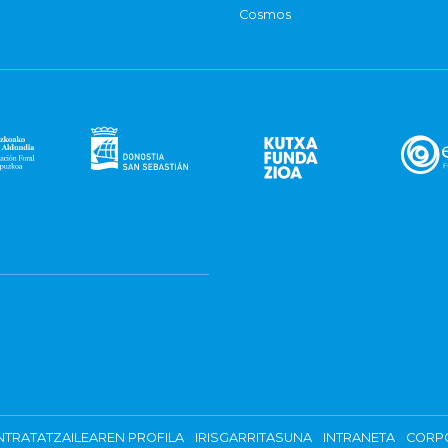
Cosmos
TRATATZAILEAREN PROFILA
IRISGARRITASUNA
INTRANETA
CORP