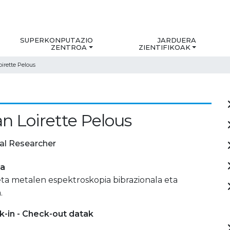
SUPERKONPUTAZIO
JARDUERA
ZENTROA
ZIENTIFIKOAK
oirette Pelous
an Loirette Pelous
al Researcher
ia
ta metalen espektroskopia bibrazionala eta
.
-in - Check-out datak