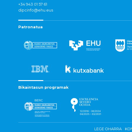
+34 943 01 57 61
dipcinfo@ehu.eus
Patronatua
Bikaintasun programak
LEGE OHARRA
KON