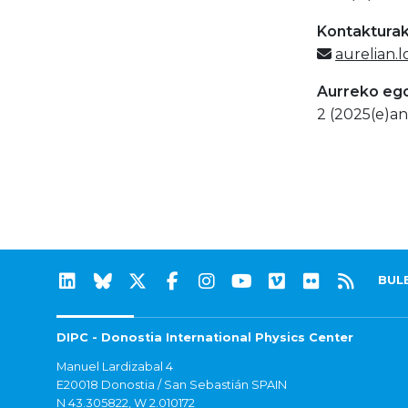
Kontaktura
aurelian.
Aurreko eg
2 (2025(e)an
BUL
DIPC - Donostia International Physics Center
Manuel Lardizabal 4
E20018 Donostia / San Sebastián SPAIN
N 43.305822, W 2.010172