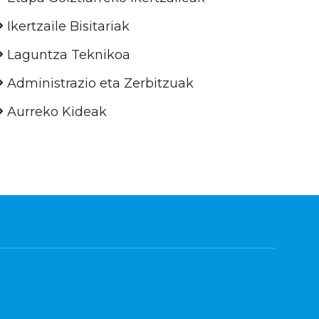
Ikertzaile Bisitariak
Laguntza Teknikoa
Administrazio eta Zerbitzuak
Aurreko Kideak