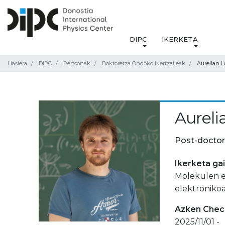
DIPC
IKERKETA
Hasiera
DIPC
Pertsonak
Doktoretza Ondoko Ikertzaileak
Aurelian L
Aureli
Post-doctor
Ikerketa ga
Molekulen e
elektronikoa
Azken Check
2025/11/01 -