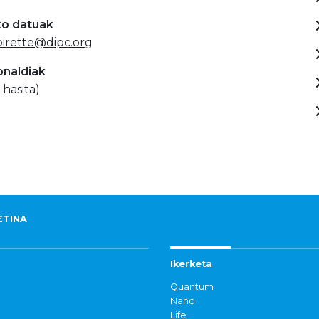
ko datuak
loirette@dipc.org
onaldiak
 hasita)
ETINA
Ikerketa
Quantum
Nano
Life