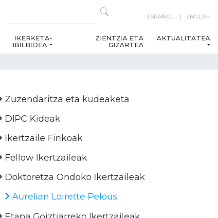
ESPAÑOL
ENGLISH
IKERKETA-
ZIENTZIA ETA
AKTUALITATEA
IBILBIDEA
GIZARTEA
Zuzendaritza eta kudeaketa
DIPC Kideak
Ikertzaile Finkoak
Fellow Ikertzaileak
Doktoretza Ondoko Ikertzaileak
Aurelian Loirette Pelous
Etapa Goiztiarreko Ikertzaileak