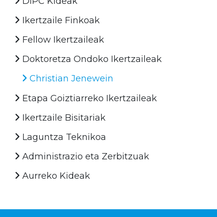
DIPC Kideak
Ikertzaile Finkoak
Fellow Ikertzaileak
Doktoretza Ondoko Ikertzaileak
Christian Jenewein
Etapa Goiztiarreko Ikertzaileak
Ikertzaile Bisitariak
Laguntza Teknikoa
Administrazio eta Zerbitzuak
Aurreko Kideak