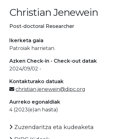
Christian Jenewein
Post-doctoral Researcher
Ikerketa gaia
Patroiak harrietan.
Azken Check-in - Check-out datak
2024/09/02 -
Kontakturako datuak
christian.jenewein@dipc.org
Aurreko egonaldiak
4 (2023(e)an hasita)
Zuzendaritza eta kudeaketa