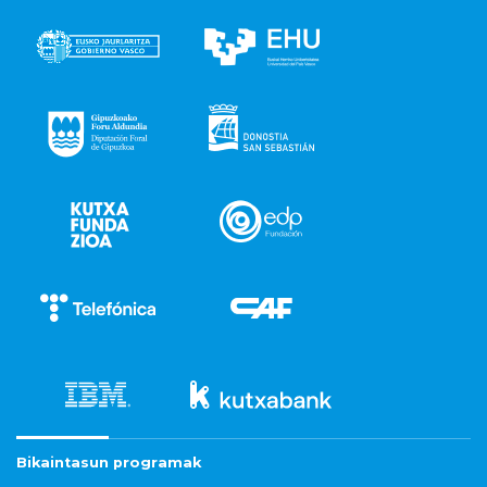
Bikaintasun programak