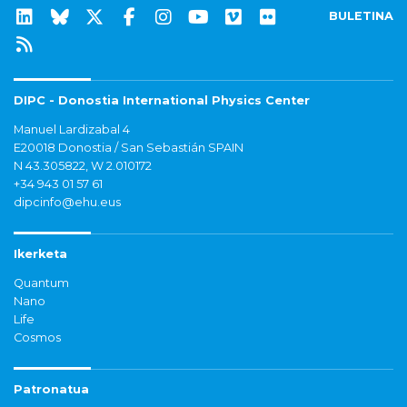
BULETINA
DIPC - Donostia International Physics Center
Manuel Lardizabal 4
E20018 Donostia / San Sebastián SPAIN
N 43.305822, W 2.010172
+34 943 01 57 61
dipcinfo@ehu.eus
Ikerketa
Quantum
Nano
Life
Cosmos
Patronatua