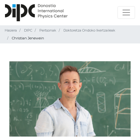
Hasiera
DIPC
Pertsonak
Doktoretza Ondoko Ikertzaileak
Christian Jenewein