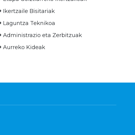
Ikertzaile Bisitariak
Laguntza Teknikoa
Administrazio eta Zerbitzuak
Aurreko Kideak