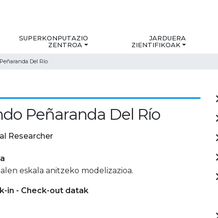
SUPERKONPUTAZIO
JARDUERA
ZENTROA
ZIENTIFIKOAK
Peñaranda Del Río
do Peñaranda Del Río
al Researcher
ia
alen eskala anitzeko modelizazioa.
-in - Check-out datak