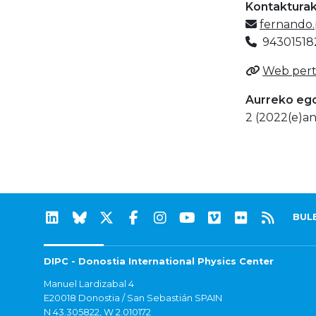
Kontaktura
fernando
94301518
Web pert
Aurreko eg
2 (2022(e)an
BUL
DIPC - Donostia International Physics Center
Manuel Lardizabal 4
E20018 Donostia / San Sebastián SPAIN
N 43.305822, W 2.010172