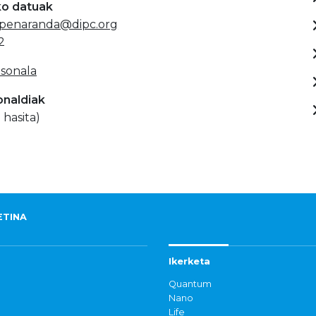
ko datuak
.penaranda@dipc.org
2
sonala
onaldiak
 hasita)
ETINA
Ikerketa
Quantum
Nano
Life