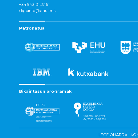
+34 943 01 57 61
dipcinfo@ehu.eus
Patronatua
Bikaintasun programak
LEGE OHARRA
KON