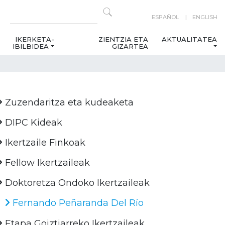
ESPAÑOL
ENGLISH
IKERKETA-
ZIENTZIA ETA
AKTUALITATEA
IBILBIDEA
GIZARTEA
Zuzendaritza eta kudeaketa
DIPC Kideak
Ikertzaile Finkoak
Fellow Ikertzaileak
Doktoretza Ondoko Ikertzaileak
Fernando Peñaranda Del Río
Etapa Goiztiarreko Ikertzaileak