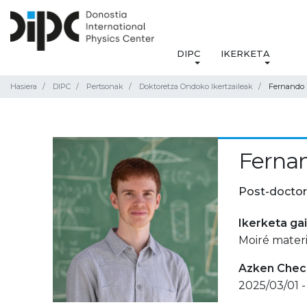
DIPC
IKERKETA
Hasiera
DIPC
Pertsonak
Doktoretza Ondoko Ikertzaileak
Fernando 
Fernan
Post-doctor
Ikerketa ga
Moiré materi
Azken Check
2025/03/01 -