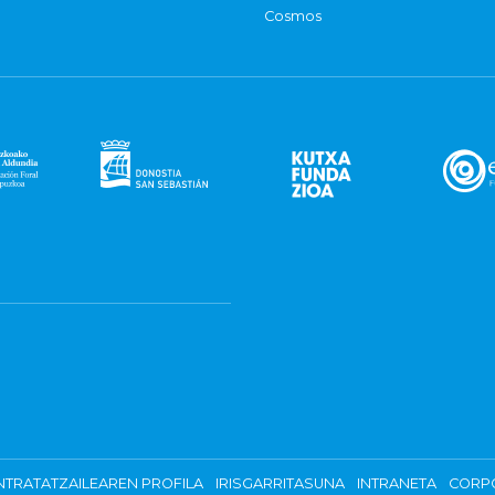
Cosmos
TRATATZAILEAREN PROFILA
IRISGARRITASUNA
INTRANETA
CORP