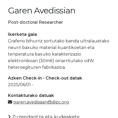
Garen Avedissian
Post-doctoral Researcher
Ikerketa gaia
Grafeno bihurriz sortutako banda ultralauetako
neurri baxuko material kuantikoetan eta
tenperatura baxuko karakterizazio
elektronikoan (30mK) oinarritutako vdW
heteroegituren fabrikazioa.
Azken Check-in - Check-out datak
2025/06/01 -
Kontakturako datuak
garen.avedissian@dipc.org
Zuzendaritza eta kudeaketa