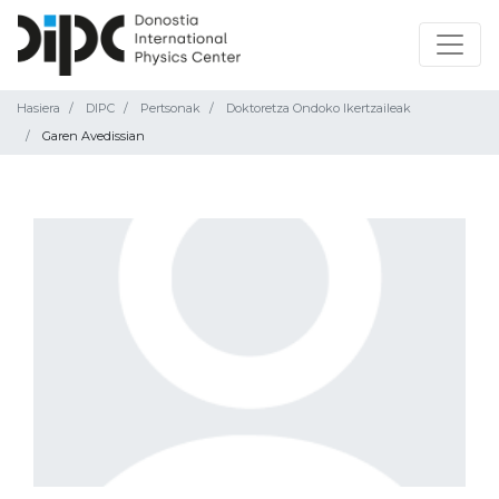
Hasiera
DIPC
Pertsonak
Doktoretza Ondoko Ikertzaileak
Garen Avedissian