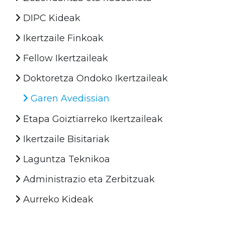
DIPC Kideak
Ikertzaile Finkoak
Fellow Ikertzaileak
Doktoretza Ondoko Ikertzaileak
Garen Avedissian
Etapa Goiztiarreko Ikertzaileak
Ikertzaile Bisitariak
Laguntza Teknikoa
Administrazio eta Zerbitzuak
Aurreko Kideak