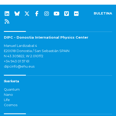
BULETINA
DIPC - Donostia International Physics Center
Manuel Lardizabal 4
E20018 Donostia / San Sebastián SPAIN
N 43.305822, W 2.010172
+34 943 01 57 61
dipcinfo@ehu.eus
Ikerketa
Quantum
Nano
Life
Cosmos