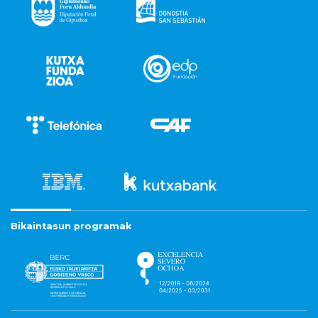
Bikaintasun programak