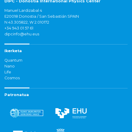
DIPC - Donostia International Physics Center
Manuel Lardizabal 4
E20018 Donostia / San Sebastián SPAIN
N 43.305822, W 2.010172
+34 943 01 57 61
dipcinfo@ehu.eus
Ikerketa
Quantum
Nano
Life
Cosmos
Patronatua