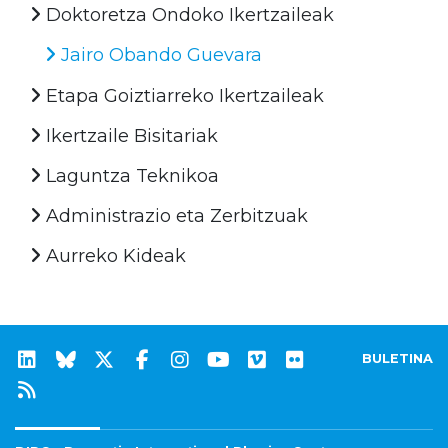
Doktoretza Ondoko Ikertzaileak
Jairo Obando Guevara
Etapa Goiztiarreko Ikertzaileak
Ikertzaile Bisitariak
Laguntza Teknikoa
Administrazio eta Zerbitzuak
Aurreko Kideak
BULETINA