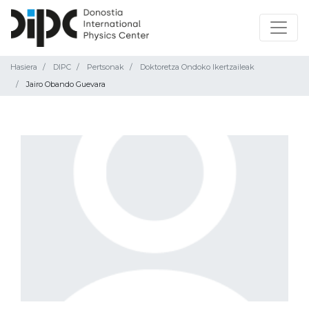
Hasiera
DIPC
Pertsonak
Doktoretza Ondoko Ikertzaileak
Jairo Obando Guevara