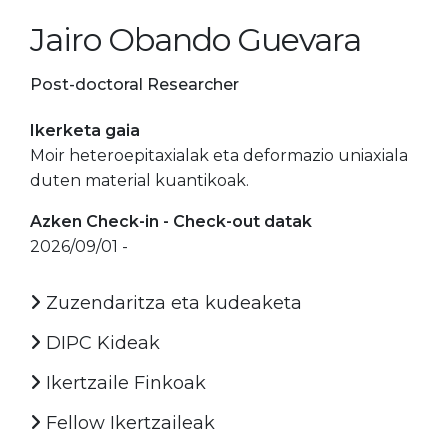
Jairo Obando Guevara
Post-doctoral Researcher
Ikerketa gaia
Moir heteroepitaxialak eta deformazio uniaxiala
duten material kuantikoak.
Azken Check-in - Check-out datak
2026/09/01 -
Zuzendaritza eta kudeaketa
DIPC Kideak
Ikertzaile Finkoak
Fellow Ikertzaileak