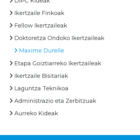
DIPC Kideak
Ikertzaile Finkoak
Fellow Ikertzaileak
Doktoretza Ondoko Ikertzaileak
Maxime Durelle
Etapa Goiztiarreko Ikertzaileak
Ikertzaile Bisitariak
Laguntza Teknikoa
Administrazio eta Zerbitzuak
Aurreko Kideak