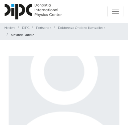
Hasiera
DIPC
Pertsonak
Doktoretza Ondoko Ikertzaileak
Maxime Durelle