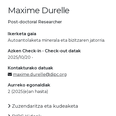
Maxime Durelle
Post-doctoral Researcher
Ikerketa gaia
Autoantolaketa minerala eta bizitzaren jatorria.
Azken Check-in - Check-out datak
2025/10/20 -
Kontakturako datuak
maxime.durelle@dipc.org
Aurreko egonaldiak
2 (2025(e)an hasita)
Zuzendaritza eta kudeaketa