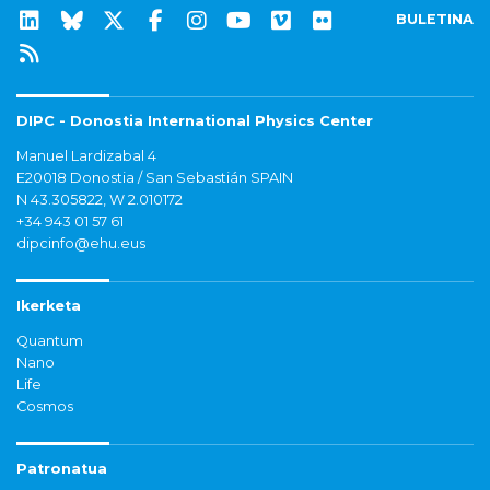
BULETINA
DIPC - Donostia International Physics Center
Manuel Lardizabal 4
E20018 Donostia / San Sebastián SPAIN
N 43.305822, W 2.010172
+34 943 01 57 61
dipcinfo@ehu.eus
Ikerketa
Quantum
Nano
Life
Cosmos
Patronatua