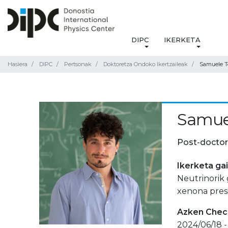
DIPC
IKERKETA
Hasiera
DIPC
Pertsonak
Doktoretza Ondoko Ikertzaileak
Samuele To
Samuel
Post-doctor
Ikerketa ga
Neutrinorik 
xenona presi
Azken Check
2024/06/18 -