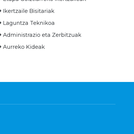
Ikertzaile Bisitariak
Laguntza Teknikoa
Administrazio eta Zerbitzuak
Aurreko Kideak