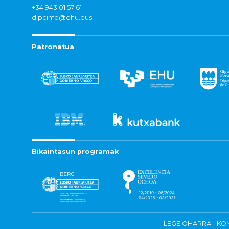
+34 943 01 57 61
dipcinfo@ehu.eus
Patronatua
Bikaintasun programak
LEGE OHARRA
KON