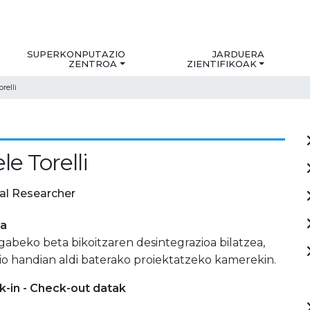
SUPERKONPUTAZIO
JARDUERA
ZENTROA
ZIENTIFIKOAK
relli
e Torelli
al Researcher
ia
gabeko beta bikoitzaren desintegrazioa bilatzea,
o handian aldi baterako proiektatzeko kamerekin.
-in - Check-out datak