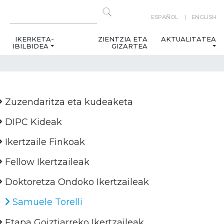
ESPAÑOL
ENGLISH
IKERKETA-
ZIENTZIA ETA
AKTUALITATEA
IBILBIDEA
GIZARTEA
Zuzendaritza eta kudeaketa
DIPC Kideak
Ikertzaile Finkoak
Fellow Ikertzaileak
Doktoretza Ondoko Ikertzaileak
Samuele Torelli
Etapa Goiztiarreko Ikertzaileak