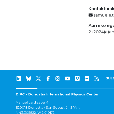
Kontaktura
samuele.t
Aurreko eg
2 (2024(e)an
BUL
DIPC - Donostia International Physics Center
Manuel Lardizabal 4
E20018 Donostia / San Sebastián SPAIN
N 43.305822, W 2.010172