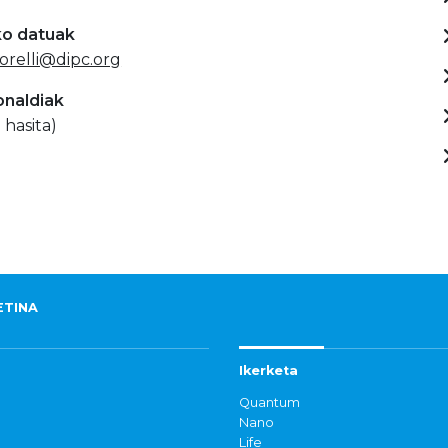
ko datuak
orelli@dipc.org
onaldiak
 hasita)
ETINA
Ikerketa
Quantum
Nano
Life