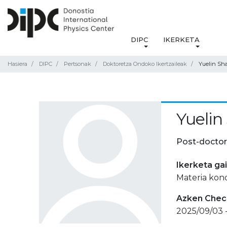
DIPC
IKERKETA
Hasiera
DIPC
Pertsonak
Doktoretza Ondoko Ikertzaileak
Yuelin Sh
Yuelin
Post-doctor
Ikerketa ga
Materia kond
Azken Check
2025/09/03 