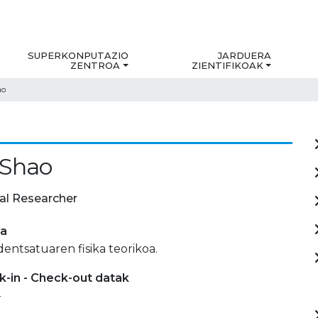
SUPERKONPUTAZIO
JARDUERA
ZENTROA
ZIENTIFIKOAK
ao
 Shao
al Researcher
ia
entsatuaren fisika teorikoa.
-in - Check-out datak
-