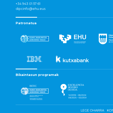
+34 943 01 57 61
dipcinfo@ehu.eus
Patronatua
Bikaintasun programak
LEGE OHARRA
KON