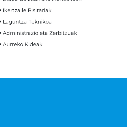
Ikertzaile Bisitariak
Laguntza Teknikoa
Administrazio eta Zerbitzuak
Aurreko Kideak