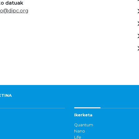
ko datuak
ao@dipc.org
ETINA
Ikerketa
Quantum
Nano
Life