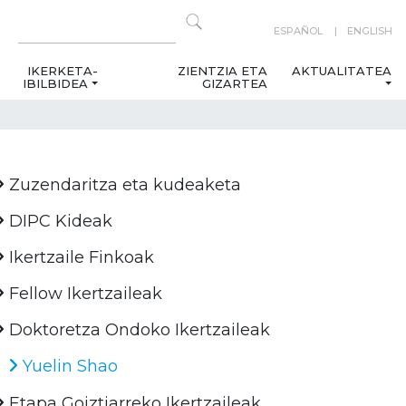
ESPAÑOL
ENGLISH
IKERKETA-
ZIENTZIA ETA
AKTUALITATEA
IBILBIDEA
GIZARTEA
Zuzendaritza eta kudeaketa
DIPC Kideak
Ikertzaile Finkoak
Fellow Ikertzaileak
Doktoretza Ondoko Ikertzaileak
Yuelin Shao
Etapa Goiztiarreko Ikertzaileak