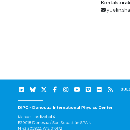
Kontaktura
yuelin.sh
BUL
DIPC - Donostia International Physics Center
Manuel Lardizabal 4
E20018 Donostia / San Sebastián SPAIN
N 43.305822, W 2.010172