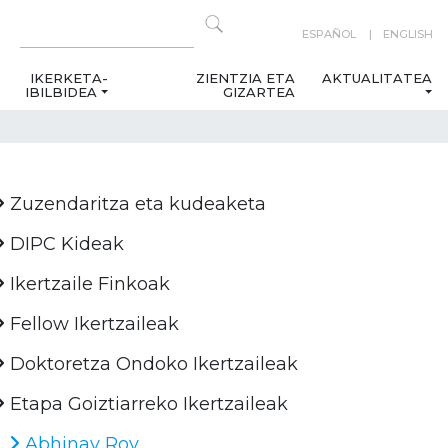
ESPAÑOL
ENGLISH
IKERKETA-
ZIENTZIA ETA
AKTUALITATEA
IBILBIDEA
GIZARTEA
Zuzendaritza eta kudeaketa
DIPC Kideak
Ikertzaile Finkoak
Fellow Ikertzaileak
Doktoretza Ondoko Ikertzaileak
Etapa Goiztiarreko Ikertzaileak
Abhinav Roy