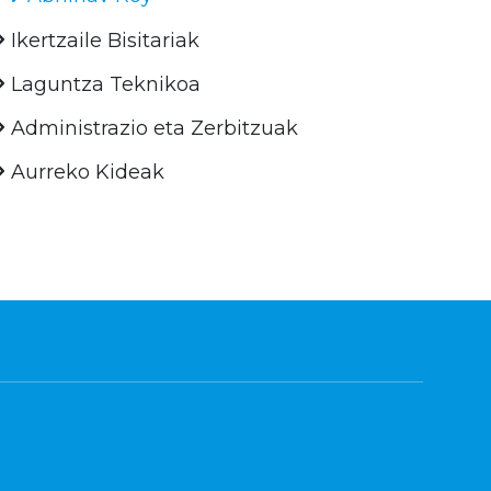
Ikertzaile Bisitariak
Laguntza Teknikoa
Administrazio eta Zerbitzuak
Aurreko Kideak