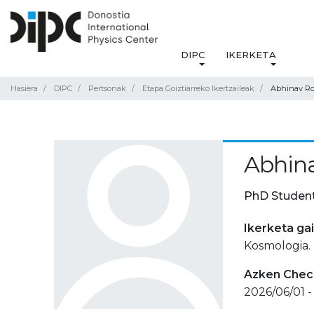
DIPC
IKERKETA
Hasiera
DIPC
Pertsonak
Etapa Goiztiarreko Ikertzaileak
Abhinav R
Abhin
PhD Studen
Ikerketa ga
Kosmologia.
Azken Check
2026/06/01 -