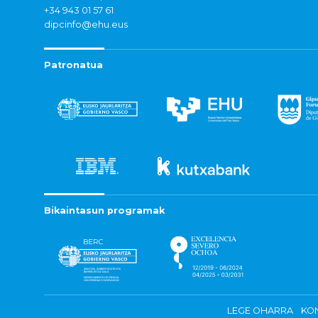
+34 943 01 57 61
dipcinfo@ehu.eus
Patronatua
Bikaintasun programak
LEGE OHARRA
KON