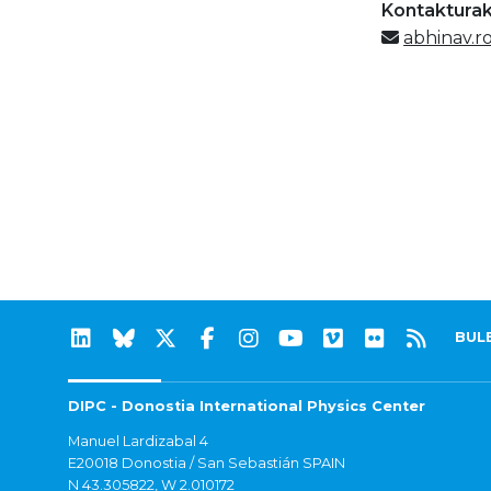
Kontaktura
abhinav.r
BUL
DIPC - Donostia International Physics Center
Manuel Lardizabal 4
E20018 Donostia / San Sebastián SPAIN
N 43.305822, W 2.010172