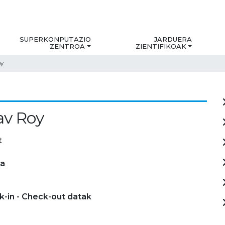
SUPERKONPUTAZIO
JARDUERA
ZENTROA
ZIENTIFIKOAK
oy
av Roy
t
ia
-in - Check-out datak