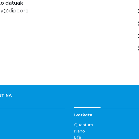
ko datuak
oy@dipc.org
ETINA
Ikerketa
Quantum
Nano
Life