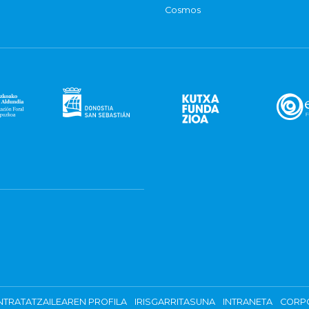
Cosmos
TRATATZAILEAREN PROFILA
IRISGARRITASUNA
INTRANETA
CORP