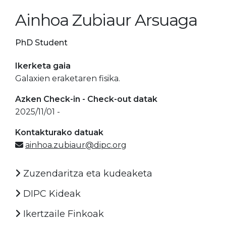
Ainhoa Zubiaur Arsuaga
PhD Student
Ikerketa gaia
Galaxien eraketaren fisika.
Azken Check-in - Check-out datak
2025/11/01 -
Kontakturako datuak
ainhoa.zubiaur@dipc.org
Zuzendaritza eta kudeaketa
DIPC Kideak
Ikertzaile Finkoak