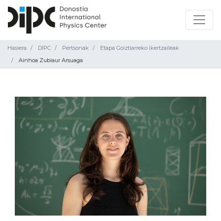
Hasiera
DIPC
Pertsonak
Etapa Goiztiarreko Ikertzaileak
Ainhoa Zubiaur Arsuaga