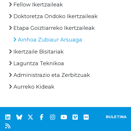
Fellow Ikertzaileak
Doktoretza Ondoko Ikertzaileak
Etapa Goiztiarreko Ikertzaileak
Ainhoa Zubiaur Arsuaga
Ikertzaile Bisitariak
Laguntza Teknikoa
Administrazio eta Zerbitzuak
Aurreko Kideak
BULETINA