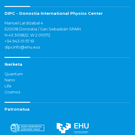
DIPC - Donostia International Physics Center
Manuel Lardizabal 4
E20018 Donostia / San Sebastián SPAIN
N 43.305822, W 2.010172
+34 943 01 57 61
dipcinfo@ehu.eus
Ikerketa
Quantum
Nano
Life
Cosmos
Patronatua