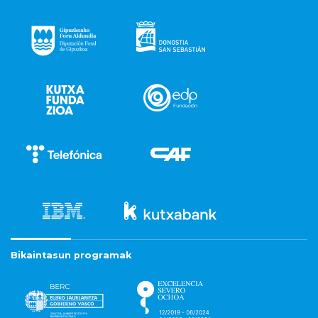
Bikaintasun programak