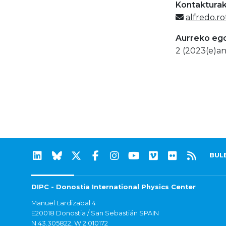
Kontaktura
alfredo.r
Aurreko eg
2 (2023(e)an
BUL
DIPC - Donostia International Physics Center
Manuel Lardizabal 4
E20018 Donostia / San Sebastián SPAIN
N 43.305822, W 2.010172