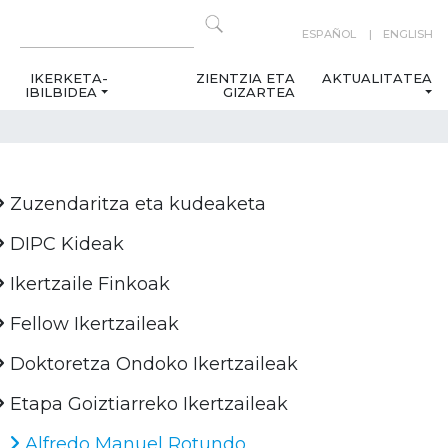
ESPAÑOL
ENGLISH
IKERKETA-
ZIENTZIA ETA
AKTUALITATEA
IBILBIDEA
GIZARTEA
Zuzendaritza eta kudeaketa
DIPC Kideak
Ikertzaile Finkoak
Fellow Ikertzaileak
Doktoretza Ondoko Ikertzaileak
Etapa Goiztiarreko Ikertzaileak
Alfredo Manuel Rotundo