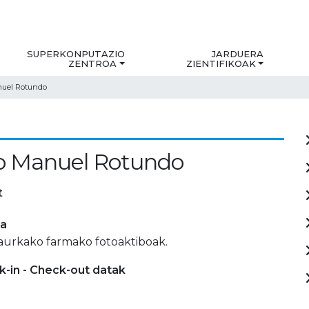
SUPERKONPUTAZIO
JARDUERA
ZENTROA
ZIENTIFIKOAK
nuel Rotundo
o Manuel Rotundo
t
ia
 aurkako farmako fotoaktiboak.
-in - Check-out datak