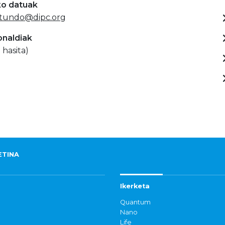
ko datuak
otundo@dipc.org
onaldiak
 hasita)
ETINA
Ikerketa
Quantum
Nano
Life