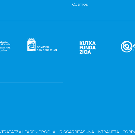
Cosmos
TRATATZAILEAREN PROFILA
IRISGARRITASUNA
INTRANETA
CORP