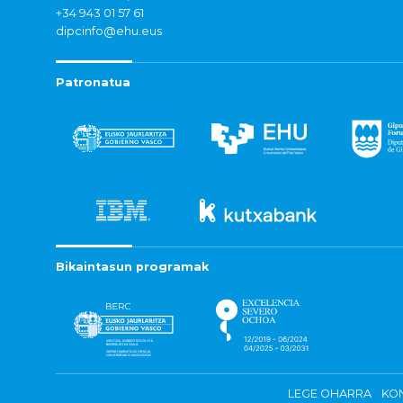
+34 943 01 57 61
dipcinfo@ehu.eus
Patronatua
Bikaintasun programak
LEGE OHARRA
KON