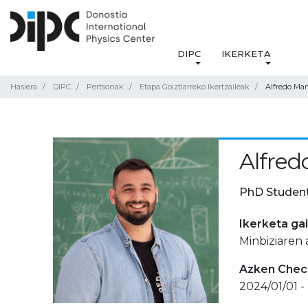
DIPC
IKERKETA
Hasiera
DIPC
Pertsonak
Etapa Goiztiarreko Ikertzaileak
Alfredo Ma
Alfred
PhD Studen
Ikerketa ga
Minbiziaren
Azken Check
2024/01/01 -