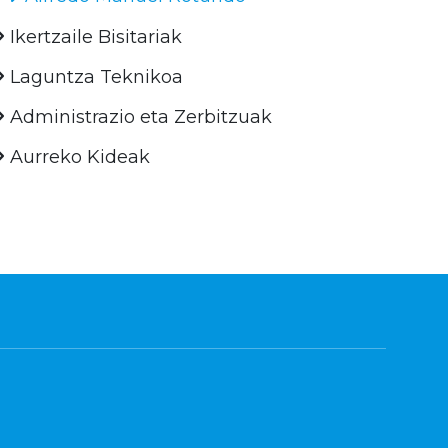
Ikertzaile Bisitariak
Laguntza Teknikoa
Administrazio eta Zerbitzuak
Aurreko Kideak