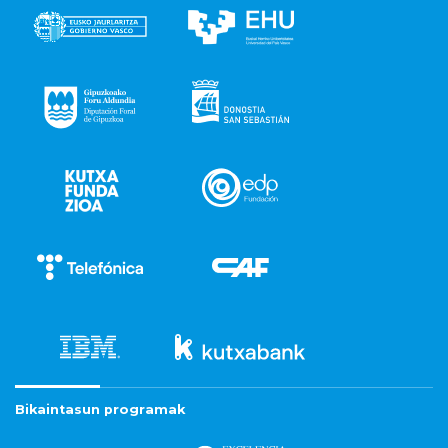
Bikaintasun programak