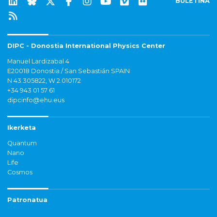
BULETINA
DIPC - Donostia International Physics Center
Manuel Lardizabal 4
E20018 Donostia / San Sebastián SPAIN
N 43.305822, W 2.010172
+34 943 01 57 61
dipcinfo@ehu.eus
Ikerketa
Quantum
Nano
Life
Cosmos
Patronatua