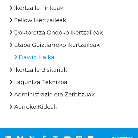
Ikertzaile Finkoak
Fellow Ikertzaileak
Doktoretza Ondoko Ikertzaileak
Etapa Goiztiarreko Ikertzaileak
Dawid Halka
Ikertzaile Bisitariak
Laguntza Teknikoa
Administrazio eta Zerbitzuak
Aurreko Kideak