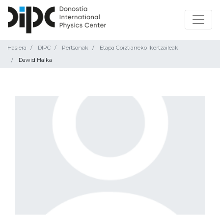
Hasiera
DIPC
Pertsonak
Etapa Goiztiarreko Ikertzaileak
Dawid Halka