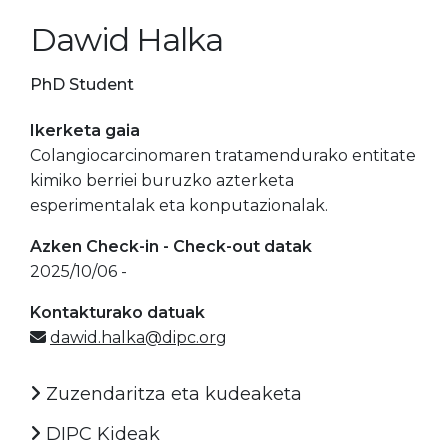
Dawid Halka
PhD Student
Ikerketa gaia
Colangiocarcinomaren tratamendurako entitate
kimiko berriei buruzko azterketa
esperimentalak eta konputazionalak.
Azken Check-in - Check-out datak
2025/10/06 -
Kontakturako datuak
dawid.halka@dipc.org
Zuzendaritza eta kudeaketa
DIPC Kideak