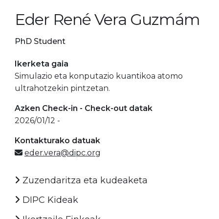
Eder René Vera Guzmám
PhD Student
Ikerketa gaia
Simulazio eta konputazio kuantikoa atomo
ultrahotzekin pintzetan.
Azken Check-in - Check-out datak
2026/01/12 -
Kontakturako datuak
eder.vera@dipc.org
Zuzendaritza eta kudeaketa
DIPC Kideak