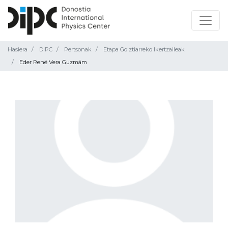
Hasiera
DIPC
Pertsonak
Etapa Goiztiarreko Ikertzaileak
Eder René Vera Guzmám