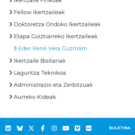
Ikertzaile Finkoak
Fellow Ikertzaileak
Doktoretza Ondoko Ikertzaileak
Etapa Goiztiarreko Ikertzaileak
Eder René Vera Guzmám
Ikertzaile Bisitariak
Laguntza Teknikoa
Administrazio eta Zerbitzuak
Aurreko Kideak
BULETINA