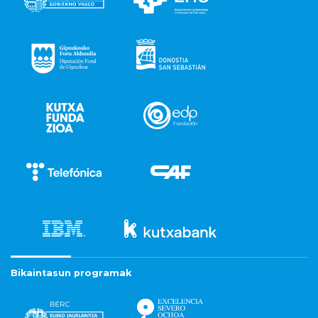
Bikaintasun programak