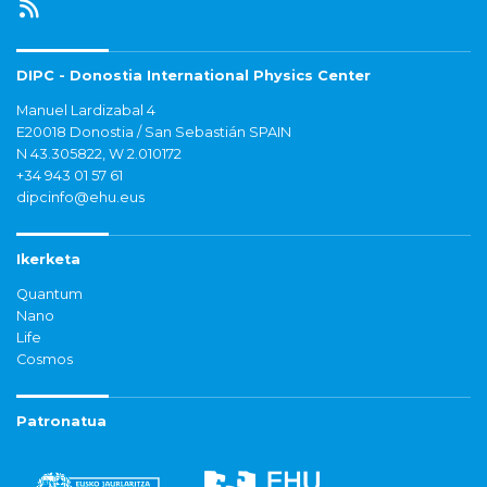
DIPC - Donostia International Physics Center
Manuel Lardizabal 4
E20018 Donostia / San Sebastián SPAIN
N 43.305822, W 2.010172
+34 943 01 57 61
dipcinfo@ehu.eus
Ikerketa
Quantum
Nano
Life
Cosmos
Patronatua