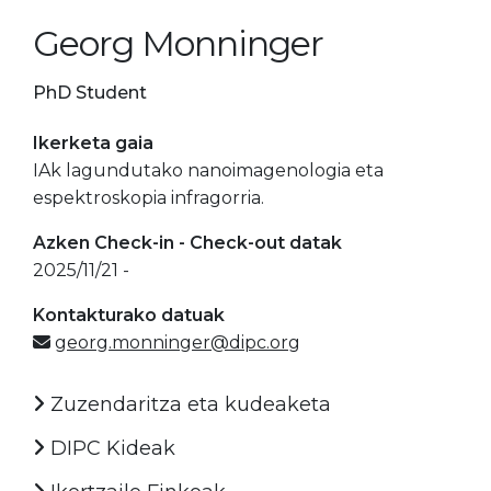
Georg Monninger
PhD Student
Ikerketa gaia
IAk lagundutako nanoimagenologia eta
espektroskopia infragorria.
Azken Check-in - Check-out datak
2025/11/21 -
Kontakturako datuak
georg.monninger@dipc.org
Zuzendaritza eta kudeaketa
DIPC Kideak