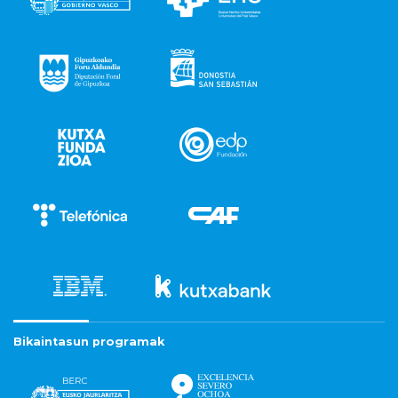
Bikaintasun programak