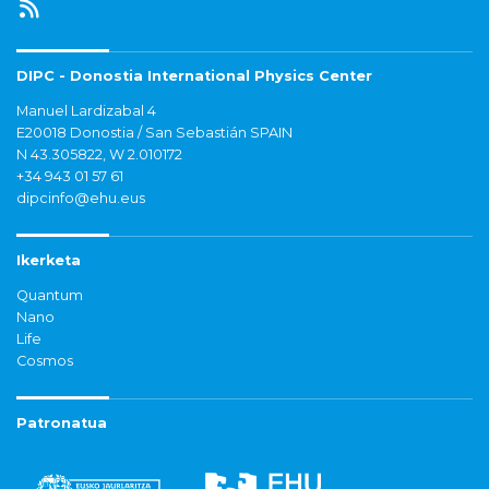
DIPC - Donostia International Physics Center
Manuel Lardizabal 4
E20018 Donostia / San Sebastián SPAIN
N 43.305822, W 2.010172
+34 943 01 57 61
dipcinfo@ehu.eus
Ikerketa
Quantum
Nano
Life
Cosmos
Patronatua