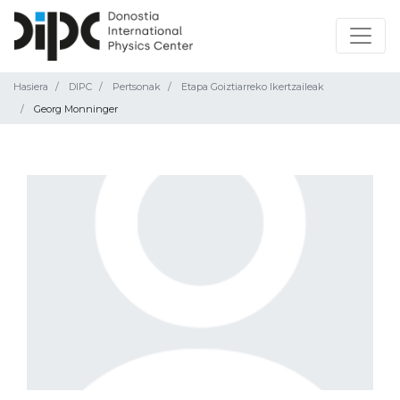
Hasiera
DIPC
Pertsonak
Etapa Goiztiarreko Ikertzaileak
Georg Monninger