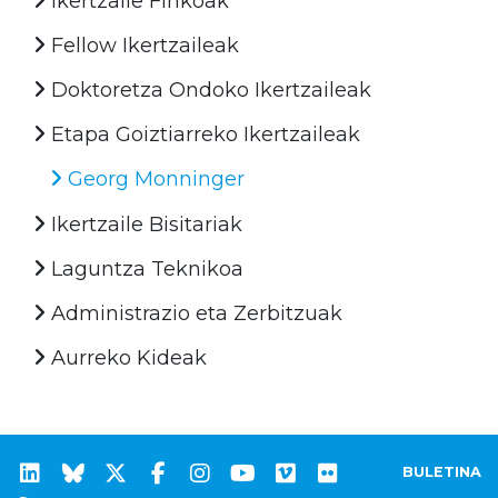
Ikertzaile Finkoak
Fellow Ikertzaileak
Doktoretza Ondoko Ikertzaileak
Etapa Goiztiarreko Ikertzaileak
Georg Monninger
Ikertzaile Bisitariak
Laguntza Teknikoa
Administrazio eta Zerbitzuak
Aurreko Kideak
BULETINA