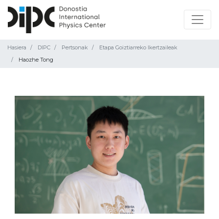
Hasiera
DIPC
Pertsonak
Etapa Goiztiarreko Ikertzaileak
Haozhe Tong