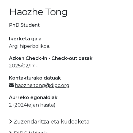
Haozhe Tong
PhD Student
Ikerketa gaia
Argi hiperbolikoa.
Azken Check-in - Check-out datak
2025/02/17 -
Kontakturako datuak
haozhe.tong@dipc.org
Aurreko egonaldiak
2 (2024(e)an hasita)
Zuzendaritza eta kudeaketa