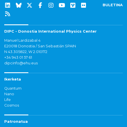
BULETINA
DIPC - Donostia International Physics Center
Manuel Lardizabal 4
E20018 Donostia / San Sebastián SPAIN
N 43.305822, W 2.010172
+34 943 01 57 61
dipcinfo@ehu.eus
Ikerketa
Quantum
Nano
Life
Cosmos
Patronatua