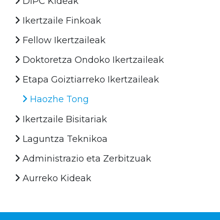
DIPC Kideak
Ikertzaile Finkoak
Fellow Ikertzaileak
Doktoretza Ondoko Ikertzaileak
Etapa Goiztiarreko Ikertzaileak
Haozhe Tong
Ikertzaile Bisitariak
Laguntza Teknikoa
Administrazio eta Zerbitzuak
Aurreko Kideak