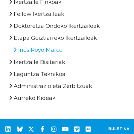
Ikertzaile Finkoak
Fellow Ikertzaileak
Doktoretza Ondoko Ikertzaileak
Etapa Goiztiarreko Ikertzaileak
Inés Royo Marco
Ikertzaile Bisitariak
Laguntza Teknikoa
Administrazio eta Zerbitzuak
Aurreko Kideak
BULETINA