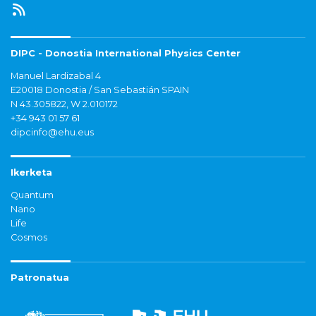
DIPC - Donostia International Physics Center
Manuel Lardizabal 4
E20018 Donostia / San Sebastián SPAIN
N 43.305822, W 2.010172
+34 943 01 57 61
dipcinfo@ehu.eus
Ikerketa
Quantum
Nano
Life
Cosmos
Patronatua