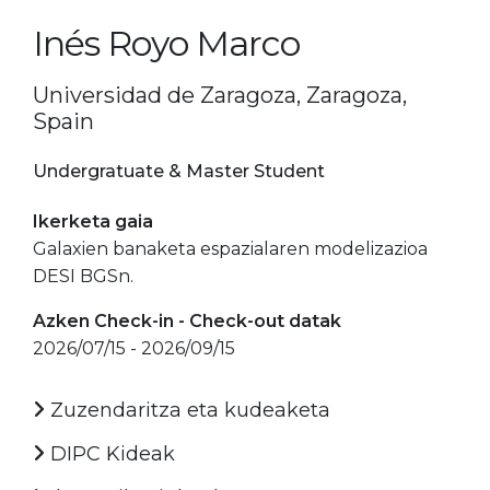
Inés Royo Marco
Universidad de Zaragoza, Zaragoza,
Spain
Undergratuate & Master Student
Ikerketa gaia
Galaxien banaketa espazialaren modelizazioa
DESI BGSn.
Azken Check-in - Check-out datak
2026/07/15 - 2026/09/15
Zuzendaritza eta kudeaketa
DIPC Kideak