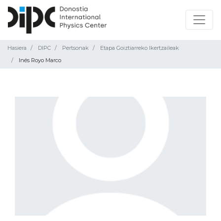
Hasiera
DIPC
Pertsonak
Etapa Goiztiarreko Ikertzaileak
Inés Royo Marco