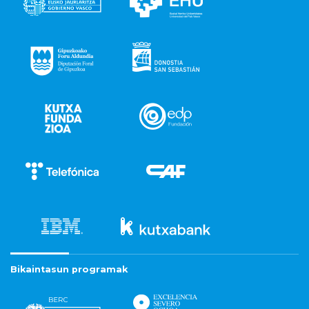
Bikaintasun programak