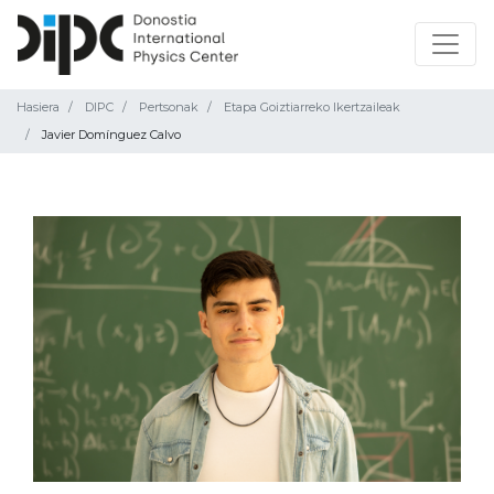
Hasiera
DIPC
Pertsonak
Etapa Goiztiarreko Ikertzaileak
Javier Domínguez Calvo