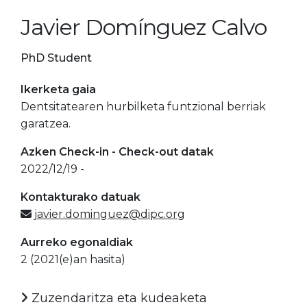
Javier Domínguez Calvo
PhD Student
Ikerketa gaia
Dentsitatearen hurbilketa funtzional berriak
garatzea.
Azken Check-in - Check-out datak
2022/12/19 -
Kontakturako datuak
javier.dominguez@dipc.org
Aurreko egonaldiak
2 (2021(e)an hasita)
Zuzendaritza eta kudeaketa