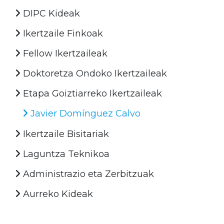
DIPC Kideak
Ikertzaile Finkoak
Fellow Ikertzaileak
Doktoretza Ondoko Ikertzaileak
Etapa Goiztiarreko Ikertzaileak
Javier Domínguez Calvo
Ikertzaile Bisitariak
Laguntza Teknikoa
Administrazio eta Zerbitzuak
Aurreko Kideak