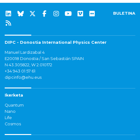
BULETINA
DIPC - Donostia International Physics Center
Manuel Lardizabal 4
E20018 Donostia / San Sebastián SPAIN
N 43.305822, W 2.010172
+34 943 01 57 61
dipcinfo@ehu.eus
Ikerketa
Quantum
Nano
Life
Cosmos