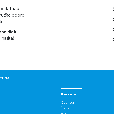
ko datuak
yu@dipc.org
5
onaldiak
 hasita)
ETINA
Ikerketa
Quantum
Nano
Life