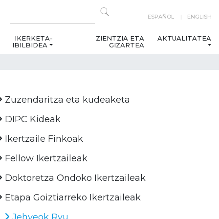
ESPAÑOL
ENGLISH
IKERKETA-
ZIENTZIA ETA
AKTUALITATEA
IBILBIDEA
GIZARTEA
Zuzendaritza eta kudeaketa
DIPC Kideak
Ikertzaile Finkoak
Fellow Ikertzaileak
Doktoretza Ondoko Ikertzaileak
Etapa Goiztiarreko Ikertzaileak
Jehyeok Ryu