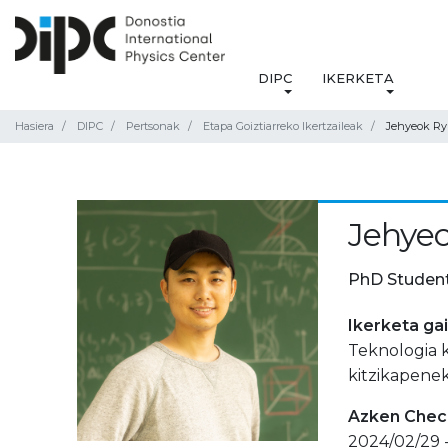
DIPC
IKERKETA
Hasiera
DIPC
Pertsonak
Etapa Goiztiarreko Ikertzaileak
Jehyeok Ry
Jehye
PhD Studen
Ikerketa ga
Teknologia 
kitzikapenek
Azken Check
2024/02/29 