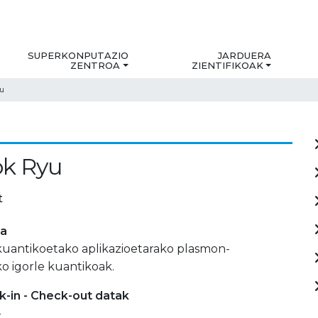
SUPERKONPUTAZIO
JARDUERA
ZENTROA
ZIENTIFIKOAK
u
ok Ryu
t
ia
kuantikoetako aplikazioetarako plasmon-
o igorle kuantikoak.
-in - Check-out datak
-