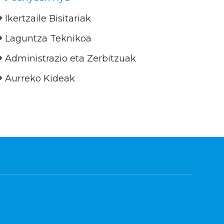
Ikertzaile Bisitariak
Laguntza Teknikoa
Administrazio eta Zerbitzuak
Aurreko Kideak