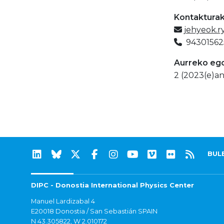
Kontaktura
jehyeok.r
94301562
Aurreko eg
2 (2023(e)an
BUL
DIPC - Donostia International Physics Center
Manuel Lardizabal 4
E20018 Donostia / San Sebastián SPAIN
N 43.305822, W 2.010172