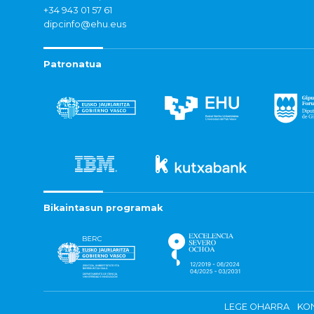
+34 943 01 57 61
dipcinfo@ehu.eus
Patronatua
Bikaintasun programak
LEGE OHARRA
KON