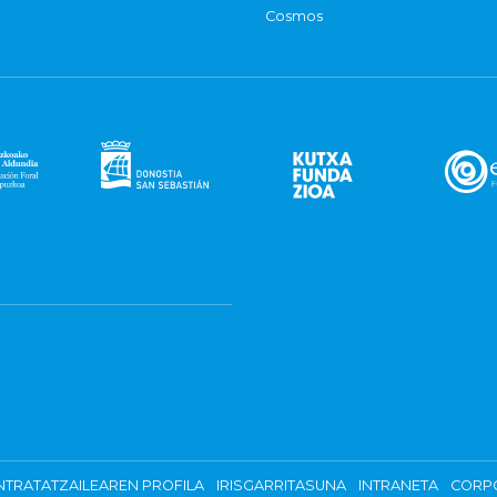
Cosmos
TRATATZAILEAREN PROFILA
IRISGARRITASUNA
INTRANETA
CORP