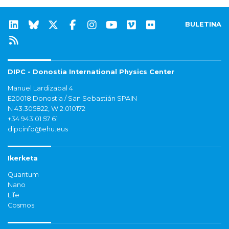
BULETINA
DIPC - Donostia International Physics Center
Manuel Lardizabal 4
E20018 Donostia / San Sebastián SPAIN
N 43.305822, W 2.010172
+34 943 01 57 61
dipcinfo@ehu.eus
Ikerketa
Quantum
Nano
Life
Cosmos