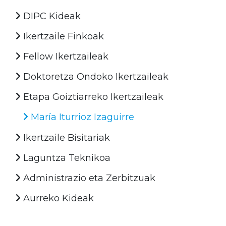
DIPC Kideak
Ikertzaile Finkoak
Fellow Ikertzaileak
Doktoretza Ondoko Ikertzaileak
Etapa Goiztiarreko Ikertzaileak
María Iturrioz Izaguirre
Ikertzaile Bisitariak
Laguntza Teknikoa
Administrazio eta Zerbitzuak
Aurreko Kideak