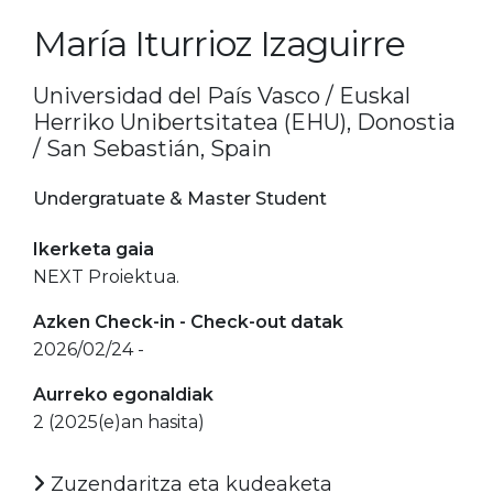
María Iturrioz Izaguirre
Universidad del País Vasco / Euskal
Herriko Unibertsitatea (EHU), Donostia
/ San Sebastián, Spain
Undergratuate & Master Student
Ikerketa gaia
NEXT Proiektua.
Azken Check-in - Check-out datak
2026/02/24 -
Aurreko egonaldiak
2 (2025(e)an hasita)
Zuzendaritza eta kudeaketa