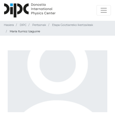
Hasiera
DIPC
Pertsonak
Etapa Goiztiarreko Ikertzaileak
María Iturrioz Izaguirre