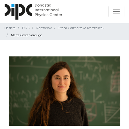
Hasiera
DIPC
Pertsonak
Etapa Goiztiarreko Ikertzaileak
Marta Costa Verdugo