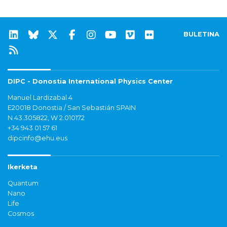
BULETINA
DIPC - Donostia International Physics Center
Manuel Lardizabal 4
E20018 Donostia / San Sebastián SPAIN
N 43.305822, W 2.010172
+34 943 01 57 61
dipcinfo@ehu.eus
Ikerketa
Quantum
Nano
Life
Cosmos