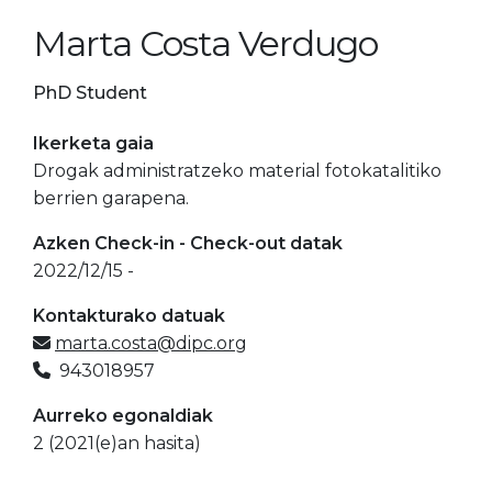
Marta Costa Verdugo
PhD Student
Ikerketa gaia
Drogak administratzeko material fotokatalitiko
berrien garapena.
Azken Check-in - Check-out datak
2022/12/15 -
Kontakturako datuak
marta.costa@dipc.org
943018957
Aurreko egonaldiak
2 (2021(e)an hasita)