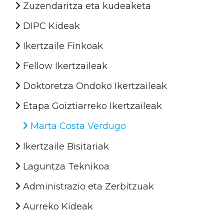
Zuzendaritza eta kudeaketa
DIPC Kideak
Ikertzaile Finkoak
Fellow Ikertzaileak
Doktoretza Ondoko Ikertzaileak
Etapa Goiztiarreko Ikertzaileak
Marta Costa Verdugo
Ikertzaile Bisitariak
Laguntza Teknikoa
Administrazio eta Zerbitzuak
Aurreko Kideak