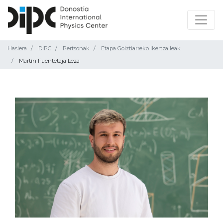
Hasiera
DIPC
Pertsonak
Etapa Goiztiarreko Ikertzaileak
Martín Fuentetaja Leza