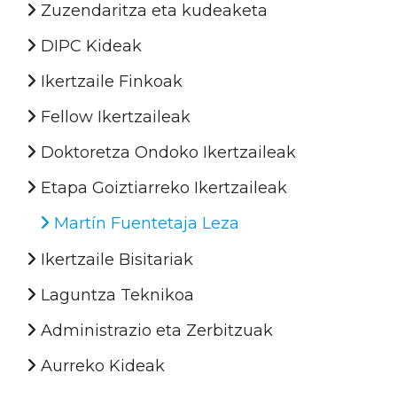
Zuzendaritza eta kudeaketa
DIPC Kideak
Ikertzaile Finkoak
Fellow Ikertzaileak
Doktoretza Ondoko Ikertzaileak
Etapa Goiztiarreko Ikertzaileak
Martín Fuentetaja Leza
Ikertzaile Bisitariak
Laguntza Teknikoa
Administrazio eta Zerbitzuak
Aurreko Kideak