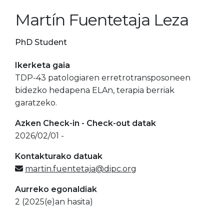
Martín Fuentetaja Leza
PhD Student
Ikerketa gaia
TDP-43 patologiaren erretrotransposoneen
bidezko hedapena ELAn, terapia berriak
garatzeko.
Azken Check-in - Check-out datak
2026/02/01 -
Kontakturako datuak
martin.fuentetaja@dipc.org
Aurreko egonaldiak
2 (2025(e)an hasita)