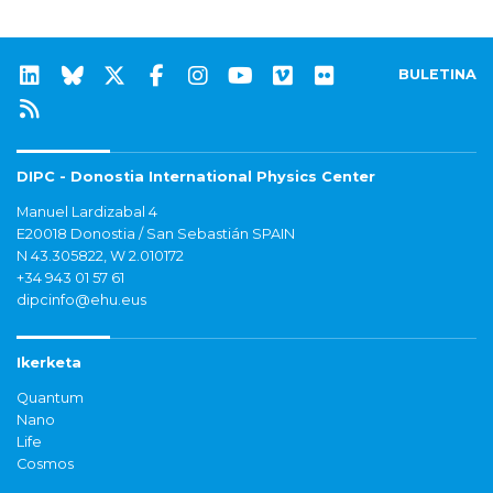
BULETINA
DIPC - Donostia International Physics Center
Manuel Lardizabal 4
E20018 Donostia / San Sebastián SPAIN
N 43.305822, W 2.010172
+34 943 01 57 61
dipcinfo@ehu.eus
Ikerketa
Quantum
Nano
Life
Cosmos