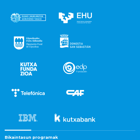
Bikaintasun programak