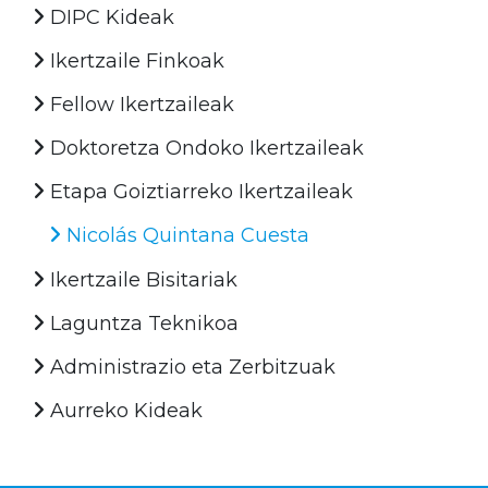
DIPC Kideak
Ikertzaile Finkoak
Fellow Ikertzaileak
Doktoretza Ondoko Ikertzaileak
Etapa Goiztiarreko Ikertzaileak
Nicolás Quintana Cuesta
Ikertzaile Bisitariak
Laguntza Teknikoa
Administrazio eta Zerbitzuak
Aurreko Kideak