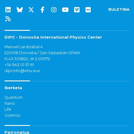
BULETINA
DIPC - Donostia International Physics Center
Manuel Lardizabal 4
E20018 Donostia / San Sebastián SPAIN
N 43.305822, W 2.010172
+34 943 01 57 61
dipcinfo@ehu.eus
Ikerketa
Quantum
Nano
Life
Cosmos
Patronatua