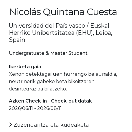
Nicolás Quintana Cuesta
Universidad del País vasco / Euskal
Herriko Unibertsitatea (EHU), Leioa,
Spain
Undergratuate & Master Student
Ikerketa gaia
Xenon detektagailuen hurrengo belaunaldia,
neutrinorik gabeko beta bikoitzaren
desintegrazioa bilatzeko.
Azken Check-in - Check-out datak
2026/06/11 - 2026/08/11
Zuzendaritza eta kudeaketa