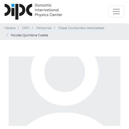
Hasiera
DIPC
Pertsonak
Etapa Goiztiarreko Ikertzaileak
Nicolás Quintana Cuesta