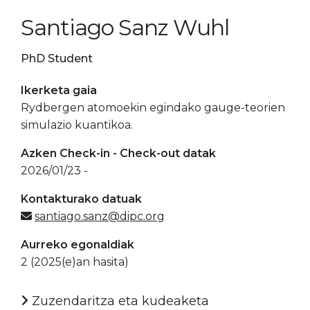
Santiago Sanz Wuhl
PhD Student
Ikerketa gaia
Rydbergen atomoekin egindako gauge-teorien
simulazio kuantikoa.
Azken Check-in - Check-out datak
2026/01/23 -
Kontakturako datuak
santiago.sanz@dipc.org
Aurreko egonaldiak
2 (2025(e)an hasita)
Zuzendaritza eta kudeaketa