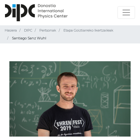
Hasiera
DIPC
Pertsonak
Etapa Goiztiarreko Ikertzaileak
Santiago Sanz Wuhl