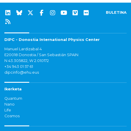
BULETINA
DIPC - Donostia International Physics Center
Manuel Lardizabal 4
E20018 Donostia / San Sebastián SPAIN
N 43.305822, W 2.010172
+34 943 01 57 61
dipcinfo@ehu.eus
Ikerketa
Quantum
Nano
Life
Cosmos