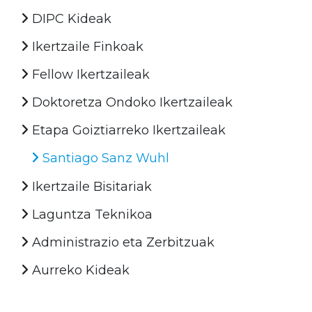
DIPC Kideak
Ikertzaile Finkoak
Fellow Ikertzaileak
Doktoretza Ondoko Ikertzaileak
Etapa Goiztiarreko Ikertzaileak
Santiago Sanz Wuhl
Ikertzaile Bisitariak
Laguntza Teknikoa
Administrazio eta Zerbitzuak
Aurreko Kideak