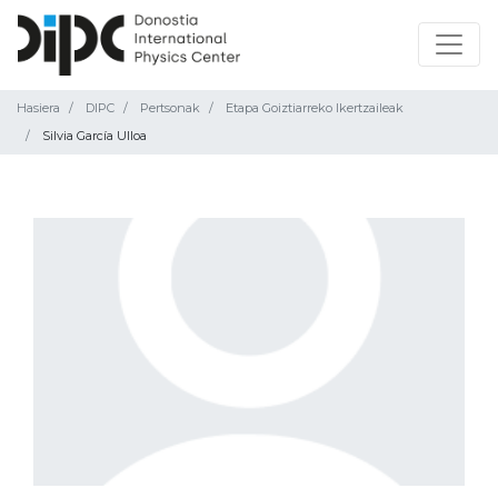
Hasiera
DIPC
Pertsonak
Etapa Goiztiarreko Ikertzaileak
Silvia García Ulloa