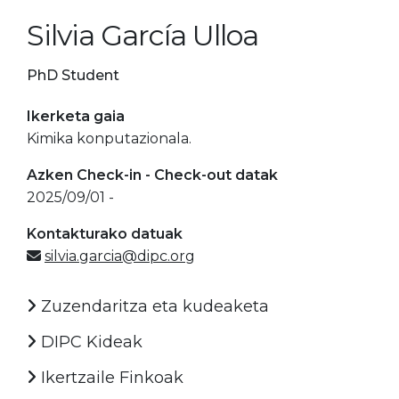
Silvia García Ulloa
PhD Student
Ikerketa gaia
Kimika konputazionala.
Azken Check-in - Check-out datak
2025/09/01 -
Kontakturako datuak
silvia.garcia@dipc.org
Zuzendaritza eta kudeaketa
DIPC Kideak
Ikertzaile Finkoak