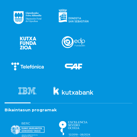
Bikaintasun programak