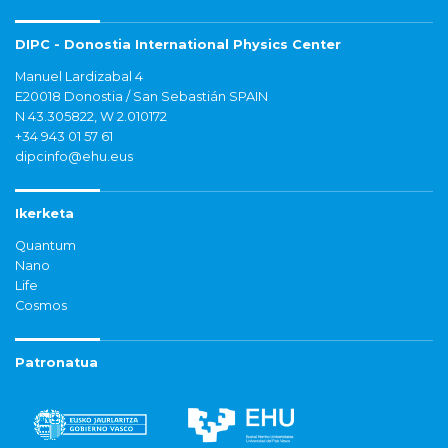
DIPC - Donostia International Physics Center
Manuel Lardizabal 4
E20018 Donostia / San Sebastián SPAIN
N 43.305822, W 2.010172
+34 943 01 57 61
dipcinfo@ehu.eus
Ikerketa
Quantum
Nano
Life
Cosmos
Patronatua