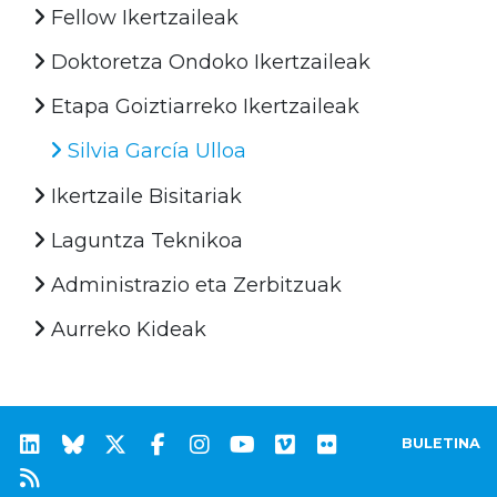
Fellow Ikertzaileak
Doktoretza Ondoko Ikertzaileak
Etapa Goiztiarreko Ikertzaileak
Silvia García Ulloa
Ikertzaile Bisitariak
Laguntza Teknikoa
Administrazio eta Zerbitzuak
Aurreko Kideak
BULETINA