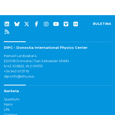
BULETINA
DIPC - Donostia International Physics Center
Manuel Lardizabal 4
E20018 Donostia / San Sebastián SPAIN
N 43.305822, W 2.010172
+34 943 01 57 61
dipcinfo@ehu.eus
Ikerketa
Quantum
Nano
Life
Cosmos