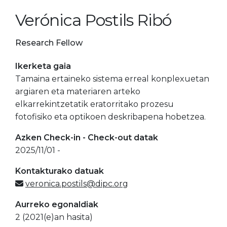
Verónica Postils Ribó
Research Fellow
Ikerketa gaia
Tamaina ertaineko sistema erreal konplexuetan
argiaren eta materiaren arteko
elkarrekintzetatik eratorritako prozesu
fotofisiko eta optikoen deskribapena hobetzea.
Azken Check-in - Check-out datak
2025/11/01 -
Kontakturako datuak
veronica.postils@dipc.org
Aurreko egonaldiak
2 (2021(e)an hasita)