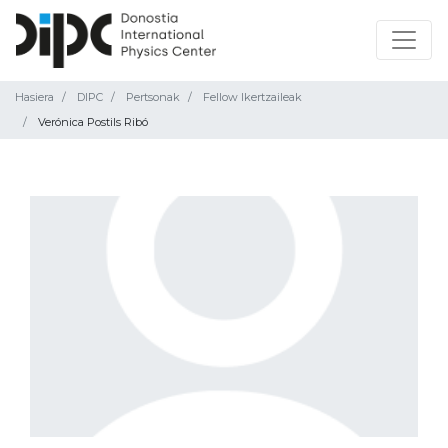
Hasiera
DIPC
Pertsonak
Fellow Ikertzaileak
Verónica Postils Ribó