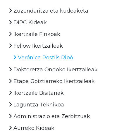
Zuzendaritza eta kudeaketa
DIPC Kideak
Ikertzaile Finkoak
Fellow Ikertzaileak
Verónica Postils Ribó
Doktoretza Ondoko Ikertzaileak
Etapa Goiztiarreko Ikertzaileak
Ikertzaile Bisitariak
Laguntza Teknikoa
Administrazio eta Zerbitzuak
Aurreko Kideak