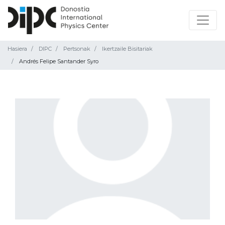
Hasiera
DIPC
Pertsonak
Ikertzaile Bisitariak
Andrés Felipe Santander Syro