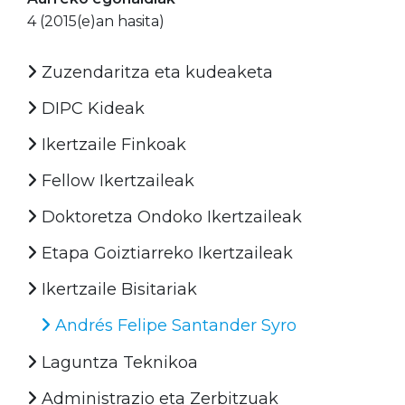
4 (2015(e)an hasita)
Zuzendaritza eta kudeaketa
DIPC Kideak
Ikertzaile Finkoak
Fellow Ikertzaileak
Doktoretza Ondoko Ikertzaileak
Etapa Goiztiarreko Ikertzaileak
Ikertzaile Bisitariak
Andrés Felipe Santander Syro
Laguntza Teknikoa
Administrazio eta Zerbitzuak