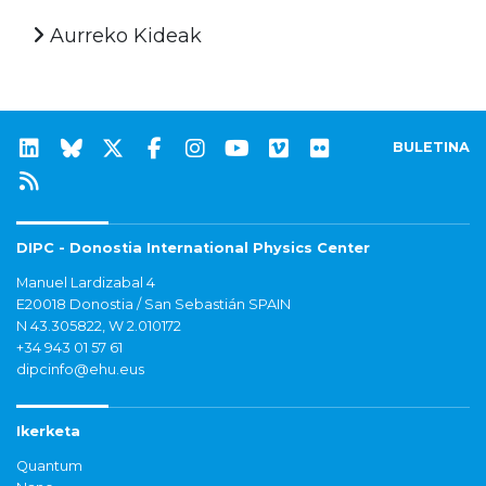
Aurreko Kideak
BULETINA
DIPC - Donostia International Physics Center
Manuel Lardizabal 4
E20018 Donostia / San Sebastián SPAIN
N 43.305822, W 2.010172
+34 943 01 57 61
dipcinfo@ehu.eus
Ikerketa
Quantum