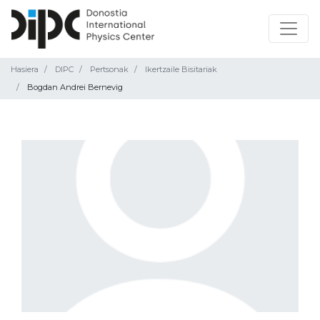
Hasiera
DIPC
Pertsonak
Ikertzaile Bisitariak
Bogdan Andrei Bernevig