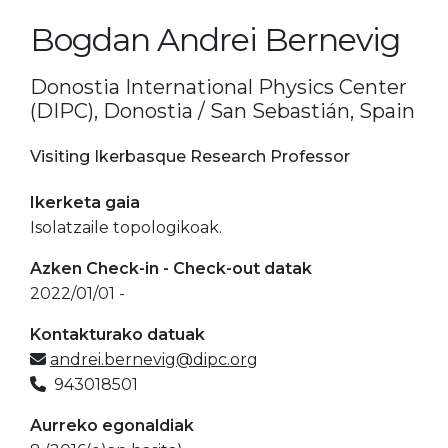
Bogdan Andrei Bernevig
Donostia International Physics Center
(DIPC), Donostia / San Sebastián, Spain
Visiting Ikerbasque Research Professor
Ikerketa gaia
Isolatzaile topologikoak.
Azken Check-in - Check-out datak
2022/01/01 -
Kontakturako datuak
andrei.bernevig@dipc.org
943018501
Aurreko egonaldiak