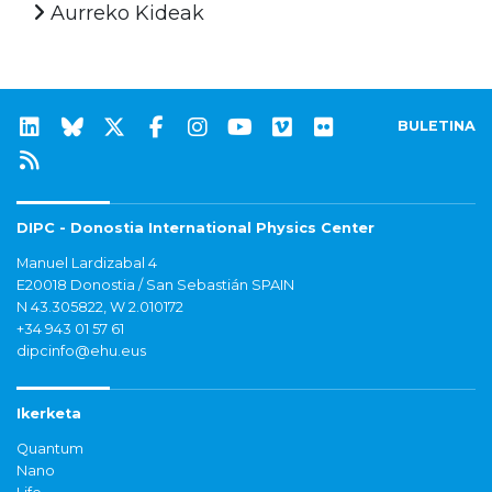
Aurreko Kideak
BULETINA
DIPC - Donostia International Physics Center
Manuel Lardizabal 4
E20018 Donostia / San Sebastián SPAIN
N 43.305822, W 2.010172
+34 943 01 57 61
dipcinfo@ehu.eus
Ikerketa
Quantum
Nano