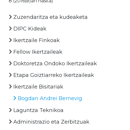
8 (2016(e)an hasita)
Zuzendaritza eta kudeaketa
DIPC Kideak
Ikertzaile Finkoak
Fellow Ikertzaileak
Doktoretza Ondoko Ikertzaileak
Etapa Goiztiarreko Ikertzaileak
Ikertzaile Bisitariak
Bogdan Andrei Bernevig
Laguntza Teknikoa
Administrazio eta Zerbitzuak