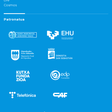
Life
Cosmos
Patronatua