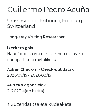
Guillermo Pedro Acuña
Université de Fribourg, Fribourg,
Switzerland
Long-stay Visiting Researcher
Ikerketa gaia
Nanofotonika eta nanotermometriarako
nanopartikula metalikoak.
Azken Check-in - Check-out datak
2026/07/15 - 2026/08/15
Aurreko egonaldiak
2 (2023(e)an hasita)
Zuzendaritza eta kudeaketa