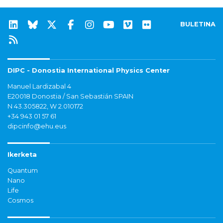
BULETINA
DIPC - Donostia International Physics Center
Manuel Lardizabal 4
E20018 Donostia / San Sebastián SPAIN
N 43.305822, W 2.010172
+34 943 01 57 61
dipcinfo@ehu.eus
Ikerketa
Quantum
Nano
Life
Cosmos