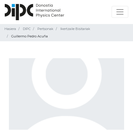
Hasiera
DIPC
Pertsonak
Ikertzaile Bisitariak
Guillermo Pedro Acuña