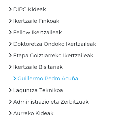
DIPC Kideak
Ikertzaile Finkoak
Fellow Ikertzaileak
Doktoretza Ondoko Ikertzaileak
Etapa Goiztiarreko Ikertzaileak
Ikertzaile Bisitariak
Guillermo Pedro Acuña
Laguntza Teknikoa
Administrazio eta Zerbitzuak
Aurreko Kideak