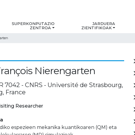
SUPERKONPUTAZIO
JARDUERA
ZENTROA
ZIENTIFIKOAK
arten
rançois Nierengarten
 7042 - CNRS - Université de Strasbourg,
g, France
isiting Researcher
ia
ndiko espezieen mekanika kuantikoaren (QM) eta
lekularraren (MD) simulazioak.