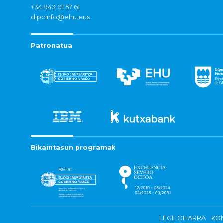
+34 943 01 57 61
dipcinfo@ehu.eus
Patronatua
Bikaintasun programak
LEGE OHARRA
KON