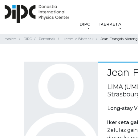
DIPC
IKERKETA
Hasiera
DIPC
Pertsonak
Ikertzaile Bisitariak
Jean-François Niereng
Jean-F
LIMA (UMR
Strasbour
Long-stay V
Ikerketa ga
Zelulaz gai
dinamika mo