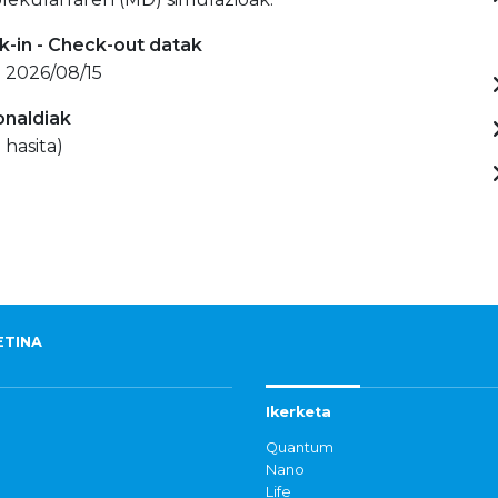
-in - Check-out datak
- 2026/08/15
onaldiak
 hasita)
ETINA
Ikerketa
Quantum
Nano
Life