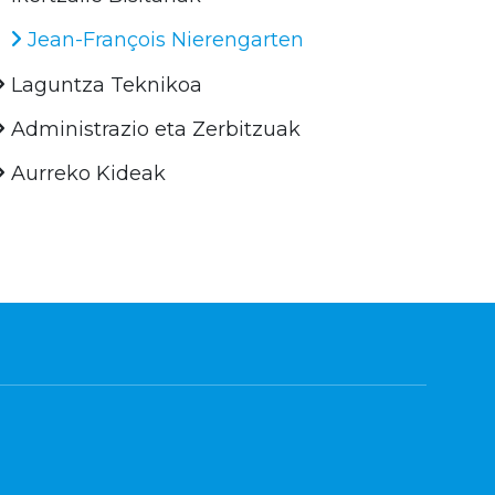
Jean-François Nierengarten
Laguntza Teknikoa
Administrazio eta Zerbitzuak
Aurreko Kideak