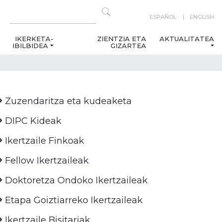
ESPAÑOL
ENGLISH
IKERKETA-
ZIENTZIA ETA
AKTUALITATEA
IBILBIDEA
GIZARTEA
Zuzendaritza eta kudeaketa
DIPC Kideak
Ikertzaile Finkoak
Fellow Ikertzaileak
Doktoretza Ondoko Ikertzaileak
Etapa Goiztiarreko Ikertzaileak
Ikertzaile Bisitariak