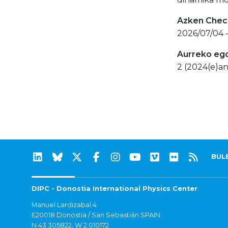
Azken Check
2026/07/04 
Aurreko eg
2 (2024(e)an
BUL
DIPC - Donostia International Physics Center
Manuel Lardizabal 4
E20018 Donostia / San Sebastián SPAIN
N 43.305822, W 2.010172