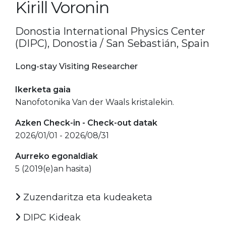
Kirill Voronin
Donostia International Physics Center
(DIPC), Donostia / San Sebastián, Spain
Long-stay Visiting Researcher
Ikerketa gaia
Nanofotonika Van der Waals kristalekin.
Azken Check-in - Check-out datak
2026/01/01 - 2026/08/31
Aurreko egonaldiak
5 (2019(e)an hasita)
Zuzendaritza eta kudeaketa
DIPC Kideak