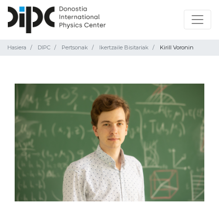
Hasiera
DIPC
Pertsonak
Ikertzaile Bisitariak
Kirill Voronin