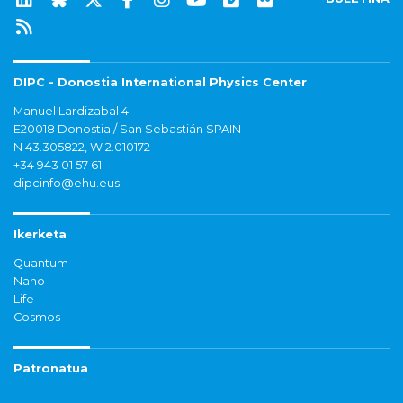
DIPC - Donostia International Physics Center
Manuel Lardizabal 4
E20018 Donostia / San Sebastián SPAIN
N 43.305822, W 2.010172
+34 943 01 57 61
dipcinfo@ehu.eus
Ikerketa
Quantum
Nano
Life
Cosmos
Patronatua