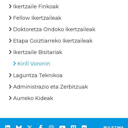
Ikertzaile Finkoak
Fellow Ikertzaileak
Doktoretza Ondoko Ikertzaileak
Etapa Goiztiarreko Ikertzaileak
Ikertzaile Bisitariak
Kirill Voronin
Laguntza Teknikoa
Administrazio eta Zerbitzuak
Aurreko Kideak
BULETINA