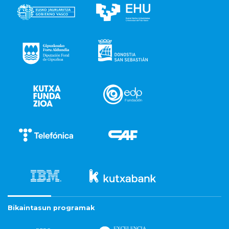
Bikaintasun programak