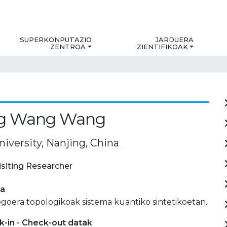
SUPERKONPUTAZIO
JARDUERA
ZENTROA
ZIENTIFIKOAK
g Wang Wang
iversity, Nanjing, China
isiting Researcher
ia
goera topologikoak sistema kuantiko sintetikoetan.
-in - Check-out datak