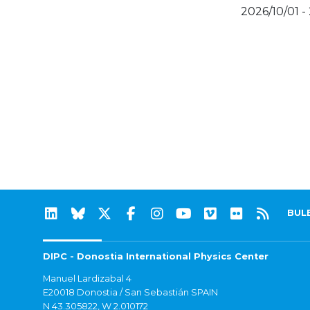
2026/10/01 -
BUL
DIPC - Donostia International Physics Center
Manuel Lardizabal 4
E20018 Donostia / San Sebastián SPAIN
N 43.305822, W 2.010172