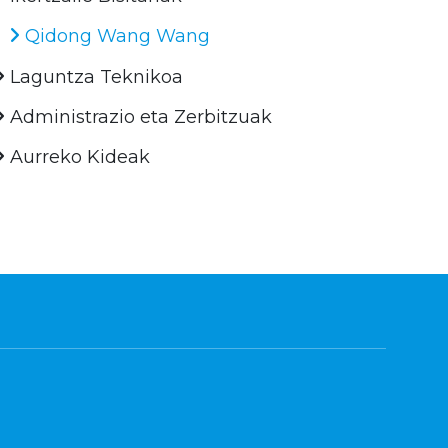
Qidong Wang Wang
Laguntza Teknikoa
Administrazio eta Zerbitzuak
Aurreko Kideak