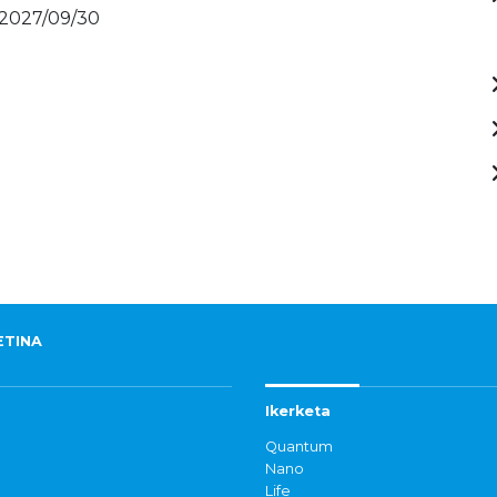
 2027/09/30
ETINA
Ikerketa
Quantum
Nano
Life