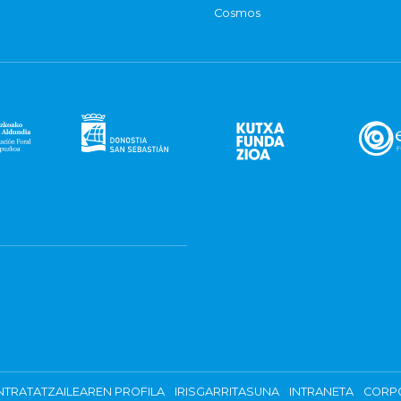
Cosmos
TRATATZAILEAREN PROFILA
IRISGARRITASUNA
INTRANETA
CORP