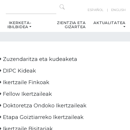
ESPAÑOL
ENGLISH
IKERKETA-
ZIENTZIA ETA
AKTUALITATEA
IBILBIDEA
GIZARTEA
Zuzendaritza eta kudeaketa
DIPC Kideak
Ikertzaile Finkoak
Fellow Ikertzaileak
Doktoretza Ondoko Ikertzaileak
Etapa Goiztiarreko Ikertzaileak
Ikertzaile Bisitariak