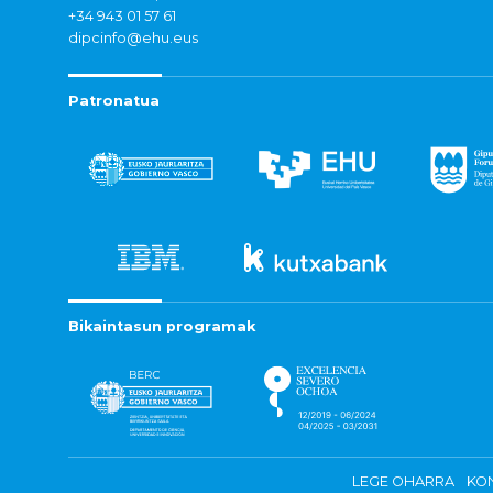
+34 943 01 57 61
dipcinfo@ehu.eus
Patronatua
Bikaintasun programak
LEGE OHARRA
KON