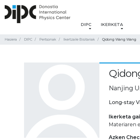
DIPC
IKERKETA
Hasiera
DIPC
Pertsonak
Ikertzaile Bisitariak
Qidong Wang Wang
Qidon
Nanjing Un
Long-stay V
Ikerketa ga
Materiaren e
Azken Check