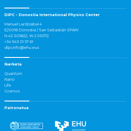
DIPC - Donostia International Physics Center
Manuel Lardizabal 4
E20018 Donostia / San Sebastián SPAIN
N 43.305822, W 2.010172
+34 943 01 57 61
dipcinfo@ehu.eus
Ikerketa
Quantum
Nano
Life
Cosmos
Patronatua