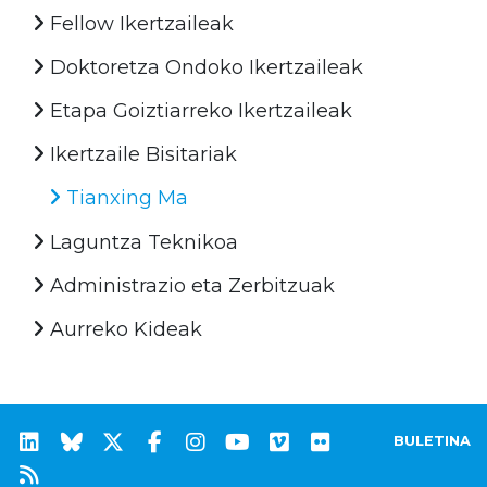
Fellow Ikertzaileak
Doktoretza Ondoko Ikertzaileak
Etapa Goiztiarreko Ikertzaileak
Ikertzaile Bisitariak
Tianxing Ma
Laguntza Teknikoa
Administrazio eta Zerbitzuak
Aurreko Kideak
BULETINA