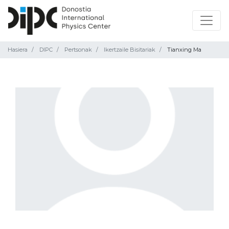
Hasiera
DIPC
Pertsonak
Ikertzaile Bisitariak
Tianxing Ma