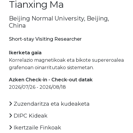
Tianxing Ma
Beijing Normal University, Beijing,
China
Short-stay Visiting Researcher
Ikerketa gaia
Korrelazio magnetikoak eta bikote supereroalea
grafenoan oinarritutako sistemetan.
Azken Check-in - Check-out datak
2026/07/26 - 2026/08/18
Zuzendaritza eta kudeaketa
DIPC Kideak
Ikertzaile Finkoak