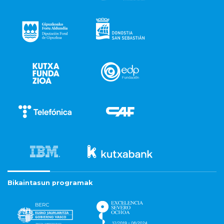
Bikaintasun programak