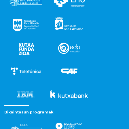
Bikaintasun programak