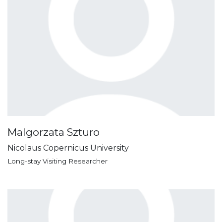
Malgorzata Szturo
Nicolaus Copernicus University
Long-stay Visiting Researcher