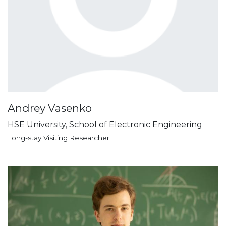
Andrey Vasenko
HSE University, School of Electronic Engineering
Long-stay Visiting Researcher