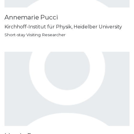
Annemarie Pucci
Kirchhoff-Institut für Physik, Heidelber University
Short-stay Visiting Researcher