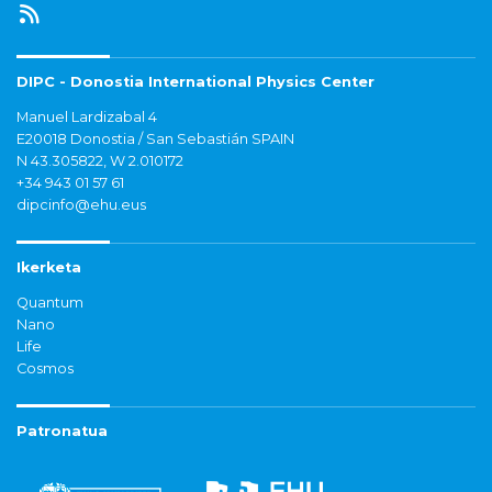
DIPC - Donostia International Physics Center
Manuel Lardizabal 4
E20018 Donostia / San Sebastián SPAIN
N 43.305822, W 2.010172
+34 943 01 57 61
dipcinfo@ehu.eus
Ikerketa
Quantum
Nano
Life
Cosmos
Patronatua