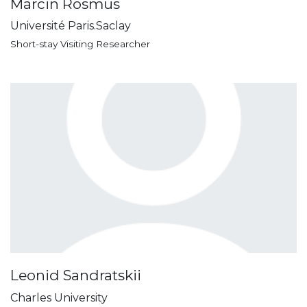
Marcin Rosmus
Université Paris.Saclay
Short-stay Visiting Researcher
Leonid Sandratskii
Charles University