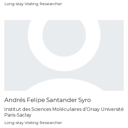
Long-stay Visiting Researcher
Andrés Felipe Santander Syro
Institut des Sciences Moléculaires d’Orsay Université
Paris-Saclay
Long-stay Visiting Researcher