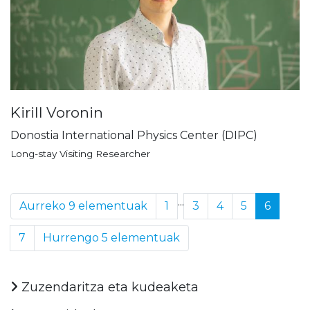
Kirill Voronin
Donostia International Physics Center (DIPC)
Long-stay Visiting Researcher
...
Aurreko 9 elementuak
1
3
4
5
6
7
Hurrengo 5 elementuak
Zuzendaritza eta kudeaketa