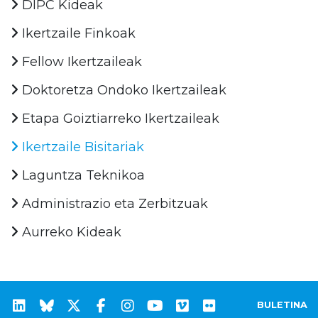
DIPC Kideak
Ikertzaile Finkoak
Fellow Ikertzaileak
Doktoretza Ondoko Ikertzaileak
Etapa Goiztiarreko Ikertzaileak
Ikertzaile Bisitariak
Laguntza Teknikoa
Administrazio eta Zerbitzuak
Aurreko Kideak
BULETINA