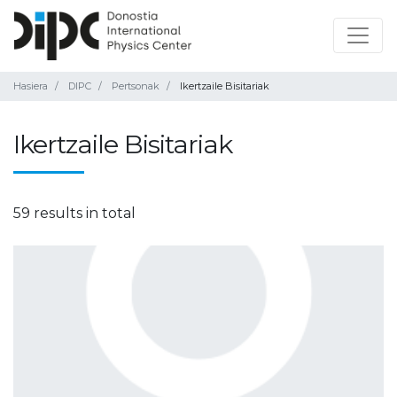
Hasiera
DIPC
Pertsonak
Ikertzaile Bisitariak
Ikertzaile Bisitariak
59 results in total