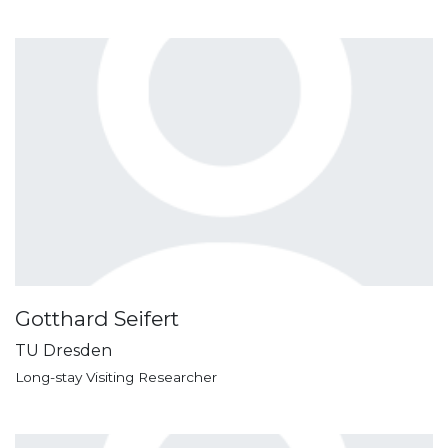
Gotthard Seifert
TU Dresden
Long-stay Visiting Researcher